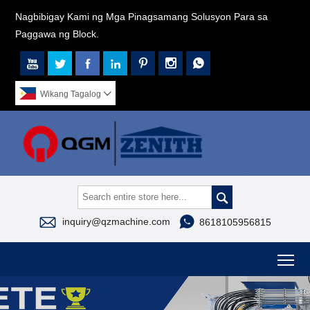
Nagbibigay Kami ng Mga Pinagsamang Solusyon Para sa
Paggawa ng Block.







Wikang Tagalog




inquiry@qzmachine.com
8618105956815
To