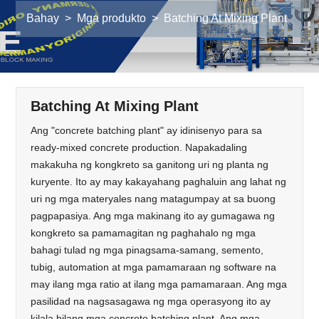
Bahay
>
Mga produkto
>
Batching At Mixing Plant
Batching At Mixing Plant
Ang "concrete batching plant" ay idinisenyo para sa
ready-mixed concrete production. Napakadaling
makakuha ng kongkreto sa ganitong uri ng planta ng
kuryente. Ito ay may kakayahang paghaluin ang lahat ng
uri ng mga materyales nang matagumpay at sa buong
pagpapasiya. Ang mga makinang ito ay gumagawa ng
kongkreto sa pamamagitan ng paghahalo ng mga
bahagi tulad ng mga pinagsama-samang, semento,
tubig, automation at mga pamamaraan ng software na
may ilang mga ratio at ilang mga pamamaraan. Ang mga
pasilidad na nagsasagawa ng mga operasyong ito ay
kilala bilang mga concrete batching plant. Ang mga