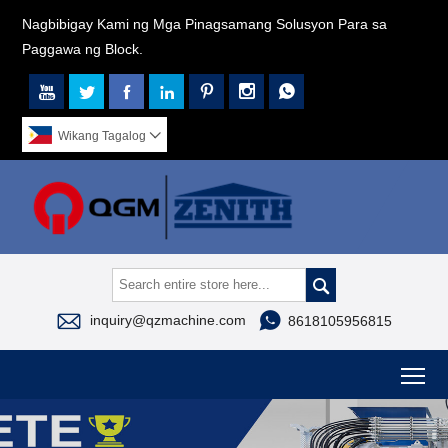
Nagbibigay Kami ng Mga Pinagsamang Solusyon Para sa
Paggawa ng Block.







Wikang Tagalog




inquiry@qzmachine.com
8618105956815
To