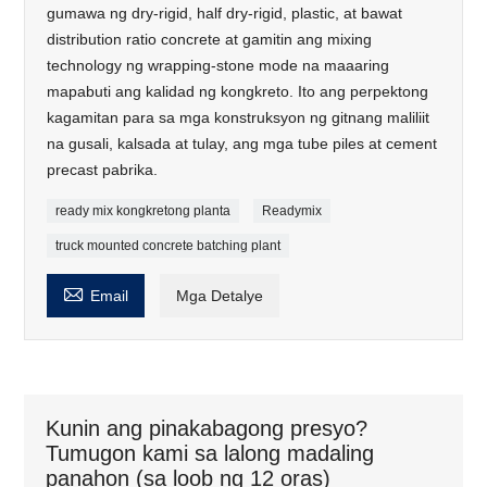
gumawa ng dry-rigid, half dry-rigid, plastic, at bawat
distribution ratio concrete at gamitin ang mixing
technology ng wrapping-stone mode na maaaring
mapabuti ang kalidad ng kongkreto. Ito ang perpektong
kagamitan para sa mga konstruksyon ng gitnang maliliit
na gusali, kalsada at tulay, ang mga tube piles at cement
precast pabrika.
ready mix kongkretong planta
Readymix
truck mounted concrete batching plant

Email
Mga Detalye
Kunin ang pinakabagong presyo?
Tumugon kami sa lalong madaling
panahon (sa loob ng 12 oras)