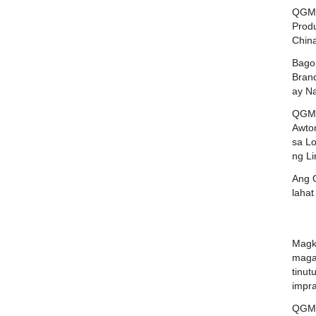
QGM 
Produ
Chin
Bago
Bran
ay N
QGM 
Awto
sa L
ng Li
Ang 
laha
Magk
maga
tinu
impra
QGM 