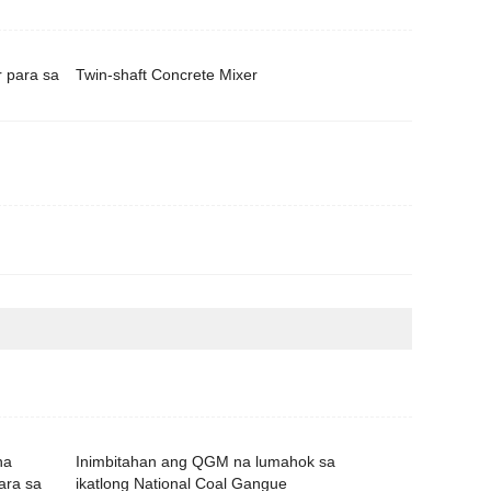
r para sa
Twin-shaft Concrete Mixer
na
Inimbitahan ang QGM na lumahok sa
ara sa
ikatlong National Coal Gangue