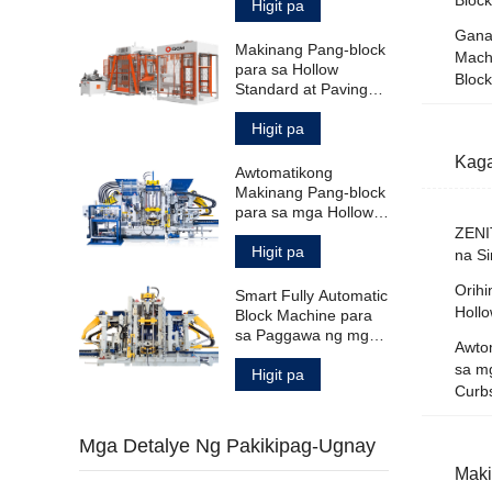
Standard Paving
Higit pa
Block
Gana
Makinang Pang-block
Mach
para sa Hollow
Block
Standard at Paving
Blocks
Higit pa
Kaga
Awtomatikong
Makinang Pang-block
para sa mga Hollow
Solid Paving Block at
ZENI
Curbstone
Higit pa
na Si
Orihi
Smart Fully Automatic
Holl
Block Machine para
sa Paggawa ng mga
Awto
Produktong
sa mg
Kongkreto
Higit pa
Curb
Mga Detalye Ng Pakikipag-Ugnay
Maki