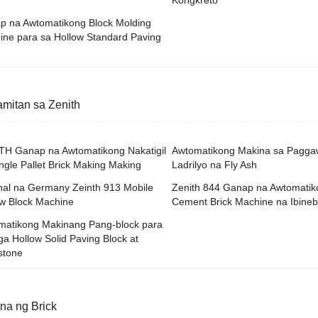
p na Awtomatikong Block Molding
ine para sa Hollow Standard Paving
mitan sa Zenith
TH Ganap na Awtomatikong Nakatigil
Awtomatikong Makina sa Pagga
ngle Pallet Brick Making Making
Ladrilyo na Fly Ash
nal na Germany Zeinth 913 Mobile
Zenith 844 Ganap na Awtomatik
ow Block Machine
Cement Brick Machine na Ibine
matikong Makinang Pang-block para
a Hollow Solid Paving Block at
stone
na ng Brick