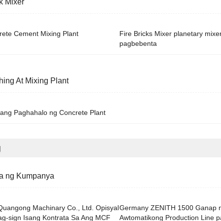
k Mixer
rete Cement Mixing Plant
Fire Bricks Mixer planetary mixe
pagbebenta
hing At Mixing Plant
ang Paghahalo ng Concrete Plant
g
ta ng Kumpanya
Quangong Machinary Co., Ltd. Opisyal
Germany ZENITH 1500 Ganap 
ag-sign Isang Kontrata Sa Ang MCF
Awtomatikong Production Line p