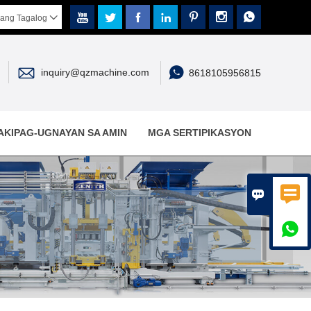







ang Tagalog



inquiry@qzmachine.com
8618105956815
AKIPAG-UGNAYAN SA AMIN
MGA SERTIPIKASYON


