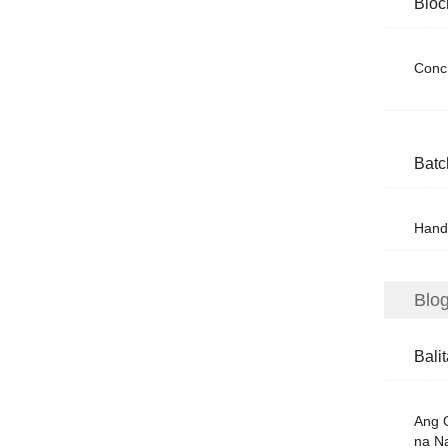
Bloc
Conc
Batc
Hand
Blo
Bali
Ang 
na N