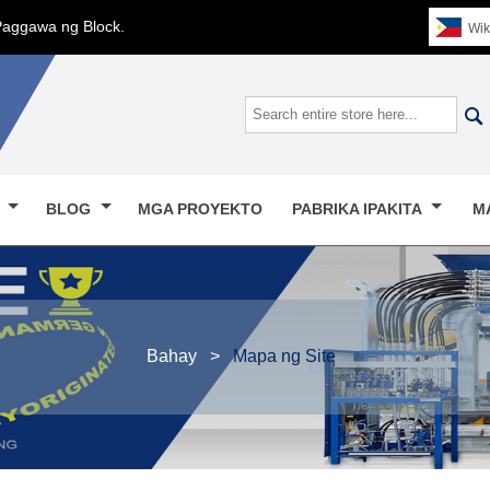
Paggawa ng Block.
Wik

O
BLOG
MGA PROYEKTO
PABRIKA IPAKITA
M
Bahay
>
Mapa ng Site