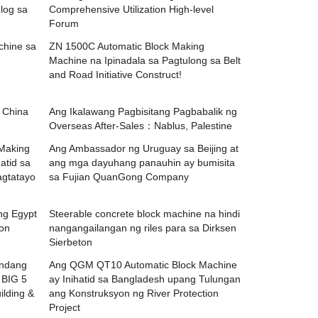
log sa
Comprehensive Utilization High-level
Forum
hine sa
ZN 1500C Automatic Block Making
Machine na Ipinadala sa Pagtulong sa Belt
and Road Initiative Construct!
 China
Ang Ikalawang Pagbisitang Pagbabalik ng
Overseas After-Sales：Nablus, Palestine
Making
Ang Ambassador ng Uruguay sa Beijing at
atid sa
ang mga dayuhang panauhin ay bumisita
agtatayo
sa Fujian QuanGong Company
g Egypt
Steerable concrete block machine na hindi
on
nangangailangan ng riles para sa Dirksen
Sierbeton
ndang
Ang QGM QT10 Automatic Block Machine
 BIG 5
ay Inihatid sa Bangladesh upang Tulungan
ilding &
ang Konstruksyon ng River Protection
Project