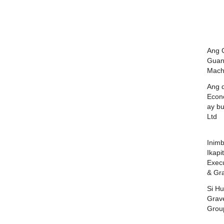
Ang 
Guan
Mach
Ang 
Econ
ay b
Ltd
Inim
Ikapi
Execu
& Gra
Si Hu
Grave
Group