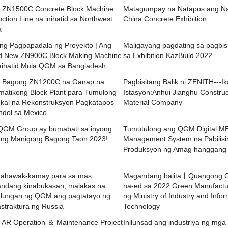
ZN1500C Concrete Block Machine
Matagumpay na Natapos ang Na
ction Line na inihatid sa Northwest
China Concrete Exhibition
a
ng Pagpapadala ng Proyekto | Ang
Maligayang pagdating sa pagbis
d New ZN900C Block Making Machine
sa Exhibition KazBuild 2022
aihatid Mula QGM sa Bangladesh
Bagong ZN1200C na Ganap na
Pagbisitang Balik ni ZENITH---I
matikong Block Plant para Tumulong
Istasyon:Anhui Jianghu Construc
okal na Rekonstruksyon Pagkatapos
Material Company
ndol sa Mexico
QGM Group ay bumabati sa inyong
Tumutulong ang QGM Digital M
t ng Manigong Bagong Taon 2023!
Management System na Pabilisi
Produksyon ng Amag hanggang
ahawak-kamay para sa mas
Magandang balita丨Quangong Co
ndang kinabukasan, malakas na
na-ed sa 2022 Green Manufactur
tulungan ng QGM ang pagtatayo ng
ng Ministry of Industry and Info
straktura ng Russia
Technology
AR Operation ＆ Maintenance Project
Inilunsad ang industriya ng mga