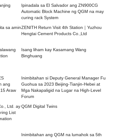
njing
Ipinadala sa El Salvador ang ZN900CG
Automatic Block Machine ng QGM na may
curing rack System
ita sa amin
ZENITH Return Visit 4th Station｜Yuzhou
Hengtai Cement Products Co.,Ltd
kalawang
Isang liham kay Kasamang Wang
tion
Binghuang
ES
Inimbitahan si Deputy General Manager Fu
n ang
Guohua sa 2023 Beijing-Tianjin-Hebei at
 15 Araw
Mga Nakapaligid na Lugar na High-Level
Forum
., Ltd. ay
QGM Digital Twins
ing List
rmation
Inimbitahan ang QGM na lumahok sa 5th