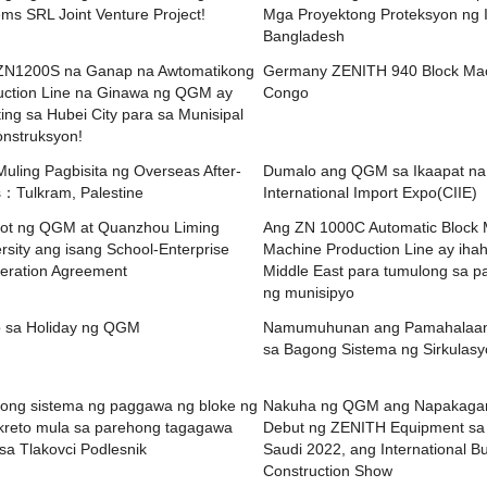
ms SRL Joint Venture Project!
Mga Proyektong Proteksyon ng I
Bangladesh
ZN1200S na Ganap na Awtomatikong
Germany ZENITH 940 Block Mac
uction Line na Ginawa ng QGM ay
Congo
ing sa Hubei City para sa Munisipal
onstruksyon!
uling Pagbisita ng Overseas After-
Dumalo ang QGM sa Ikaapat na
s：Tulkram, Palestine
International Import Expo(CIIE)
ot ng QGM at Quanzhou Liming
Ang ZN 1000C Automatic Block 
rsity ang isang School-Enterprise
Machine Production Line ay ihah
eration Agreement
Middle East para tumulong sa p
ng munisipyo
o sa Holiday ng QGM
Namumuhunan ang Pamahalaan
sa Bagong Sistema ng Sirkulasy
tong sistema ng paggawa ng bloke ng
Nakuha ng QGM ang Napakaga
kreto mula sa parehong tagagawa
Debut ng ZENITH Equipment sa
sa Tlakovci Podlesnik
Saudi 2022, ang International Bu
Construction Show