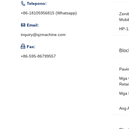

Telepono:
+86-18105956815 (Whatsapp)
Zeni
Mobil

Email:
HP-1
inquiry@qzmachine.com

Fax:
Bloc
+86-595-86799557
Pavi
Mga 
Retai
Mga 
Ang 