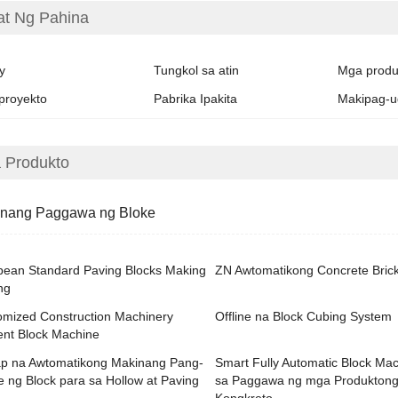
at Ng Pahina
y
Tungkol sa atin
Mga produ
proyekto
Pabrika Ipakita
Makipag-u
 Produkto
nang Paggawa ng Bloke
pean Standard Paving Blocks Making
ZN Awtomatikong Concrete Bric
ng
omized Construction Machinery
Offline na Block Cubing System
nt Block Machine
p na Awtomatikong Makinang Pang-
Smart Fully Automatic Block Ma
 ng Block para sa Hollow at Paving
sa Paggawa ng mga Produkton
Kongkreto