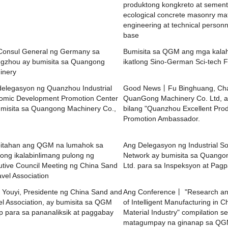
produktong kongkreto at semen
ecological concrete masonry mat
engineering at technical personn
base
Consul General ng Germany sa
Bumisita sa QGM ang mga kala
gzhou ay bumisita sa Quangong
ikatlong Sino-German Sci-tech 
inery
delegasyon ng Quanzhou Industrial
Good News丨Fu Binghuang, Cha
omic Development Promotion Center
QuanGong Machinery Co. Ltd, ay
umisita sa Quangong Machinery Co.,
bilang "Quanzhou Excellent Prod
Promotion Ambassador.
bitahan ang QGM na lumahok sa
Ang Delegasyon ng Industrial So
tong ikalabinlimang pulong ng
Network ay bumisita sa Quango
tive Council Meeting ng China Sand
Ltd. para sa Inspeksyon at Pagp
vel Association
 Youyi, Presidente ng China Sand and
Ang Conference丨 "Research and
l Association, ay bumisita sa QGM
of Intelligent Manufacturing in C
 para sa pananaliksik at paggabay
Material Industry" compilation s
matagumpay na ginanap sa QG