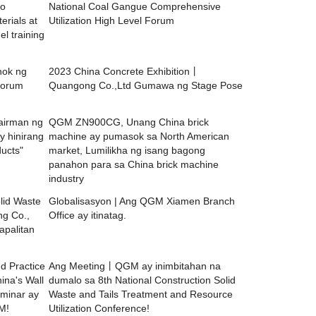
to
National Coal Gangue Comprehensive
erials at
Utilization High Level Forum
el training
hok ng
2023 China Concrete Exhibition丨
Forum
Quangong Co.,Ltd Gumawa ng Stage Pose
irman ng
QGM ZN900CG, Unang China brick
 hinirang
machine ay pumasok sa North American
ucts"
market, Lumilikha ng isang bagong
panahon para sa China brick machine
industry
lid Waste
Globalisasyon | Ang QGM Xiamen Branch
ng Co.,
Office ay itinatag.
apalitan
 Practice
Ang Meeting丨QGM ay inimbitahan na
hina's Wall
dumalo sa 8th National Construction Solid
eminar ay
Waste and Tails Treatment and Resource
M!
Utilization Conference!