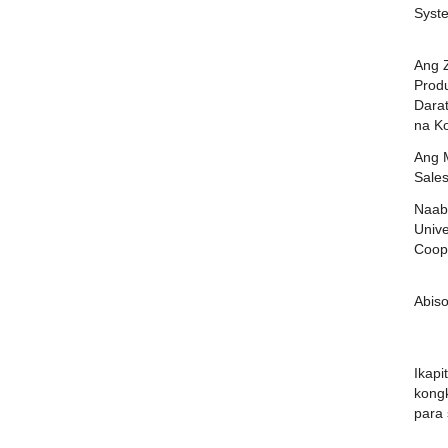
Syste
Ang 
Prod
Darat
na K
Ang M
Sale
Naab
Unive
Coop
Abis
Ikapi
kong
para 