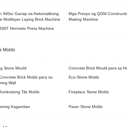
th 940sc Ganap na Awtomatikong
Mga Presyo ng QGM Constructio
e Multilayer Laying Brick Machine
Making Machine
200T Hermetic Press Machine
k Molds
ng Stone Mould
Concrete Brick Mould para sa Ho
Concrete Brick Molds para sa
Eco-Stone Molds
ning Wall
Konkretong Tile Molds
Fireplace Stone Molds
Aming Kagamitan
Paver Stone Molds