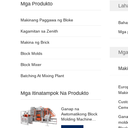
Mga Produkto
Lah
Makinang Paggawa ng Bloke
Baha
Kagamitan sa Zenith
Mga 
Makina ng Brick
Mga
Block Molds
Block Mixer
Maki
Batching At Mixing Plant
Euro
Mga Itinatampok Na Produkto
Maki
Cust
Ceme
Ganap na
Awtomatikong Block
Gana
Molding Machine
molde
para sa Hollow
Block