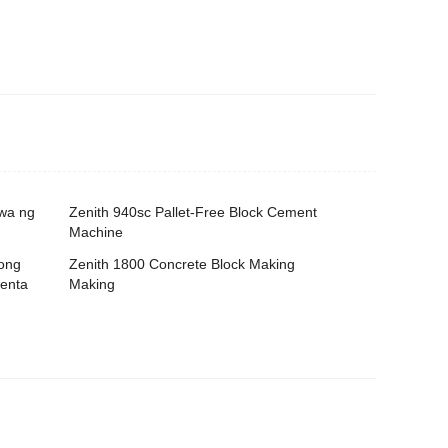
wa ng
Zenith 940sc Pallet-Free Block Cement
Machine
ong
Zenith 1800 Concrete Block Making
benta
Making