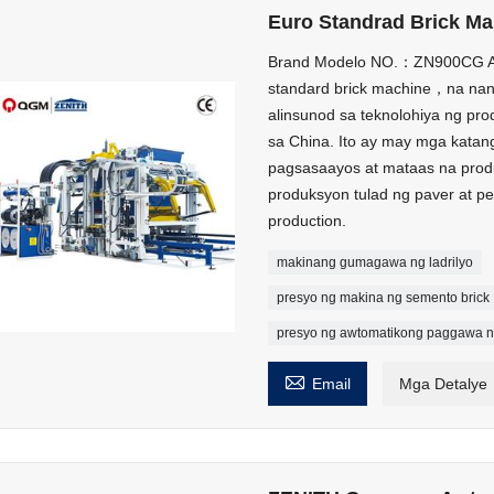
Euro Standrad Brick M
Brand Modelo NO.：ZN900CG An
standard brick machine，na na
alinsunod sa teknolohiya ng pr
sa China. Ito ay may mga kata
pagsasaayos at mataas na produ
produksyon tulad ng paver at 
production.
makinang gumagawa ng ladrilyo
presyo ng makina ng semento brick
presyo ng awtomatikong paggawa n

Email
Mga Detalye