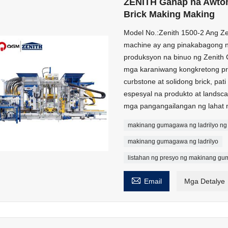
ZENITH Ganap na Awtoma
Brick Making Making
Model No.:Zenith 1500-2 Ang Zeni
machine ay ang pinakabagong n
produksyon na binuo ng Zenith
mga karaniwang kongkretong prod
curbstone at solidong brick, pat
espesyal na produkto at landsc
mga pangangailangan ng lahat 
makinang gumagawa ng ladrilyo ng
makinang gumagawa ng ladrilyo
listahan ng presyo ng makinang gu

Email
Mga Detalye