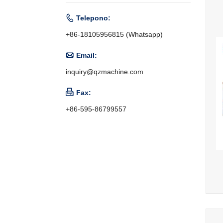

Telepono:
+86-18105956815 (Whatsapp)

Email:
inquiry@qzmachine.com

Fax:
+86-595-86799557