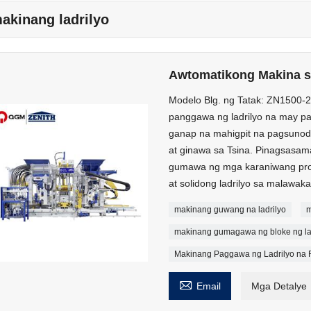
akinang ladrilyo
Awtomatikong Makina s
Modelo Blg. ng Tatak: ZN1500-
panggawa ng ladrilyo na may 
ganap na mahigpit na pagsunod
at ginawa sa Tsina. Pinagsasama
gumawa ng mga karaniwang prod
at solidong ladrilyo sa malawak
makinang guwang na ladrilyo
m
makinang gumagawa ng bloke ng la
Makinang Paggawa ng Ladrilyo na F

Email
Mga Detalye