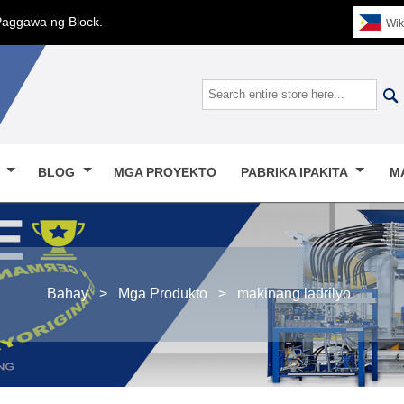
Paggawa ng Block.
Wik

O
BLOG
MGA PROYEKTO
PABRIKA IPAKITA
M
Bahay
>
Mga Produkto
>
makinang ladrilyo