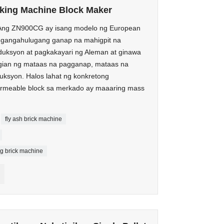
aking Machine Block Maker
g ZN900CG ay isang modelo ng European
ngangahulugang ganap na mahigpit na
oduksyon at pagkakayari ng Aleman at ginawa
ngian ng mataas na pagganap, mataas na
ksyon. Halos lahat ng konkretong
permeable block sa merkado ay maaaring mass
fly ash brick machine
g brick machine