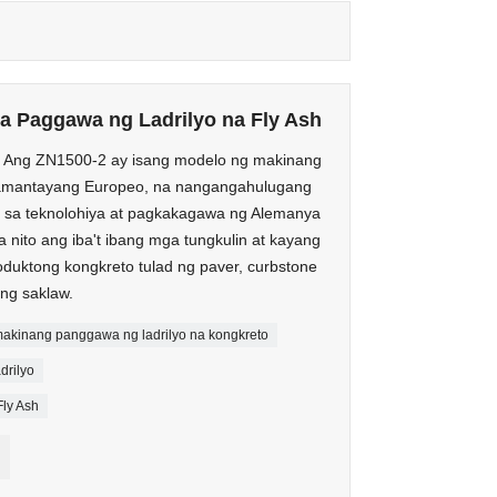
a Paggawa ng Ladrilyo na Fly Ash
2 Ang ZN1500-2 ay isang modelo ng makinang
pamantayang Europeo, na nangangahulugang
 sa teknolohiya at pagkakagawa ng Alemanya
 nito ang iba't ibang mga tungkulin at kayang
uktong kongkreto tulad ng paver, curbstone
ang saklaw.
akinang panggawa ng ladrilyo na kongkreto
drilyo
ly Ash