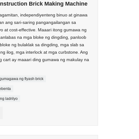
struction Brick Making Machine
agamitan, independiyenteng binuo at ginawa
 ang sari-saring pangangailangan sa
yo at cost-effective. Maaari itong gumawa ng
 panlabas na mga bloke ng dingding, panloob
loke ng bulaklak sa dingding, mga slab sa
ng ilog, mga interlock at mga curbstone. Ang
 cart ay maaari ding gumawa ng makulay na
gumagawa ng flyash brick
ebenta
g ladrilyo