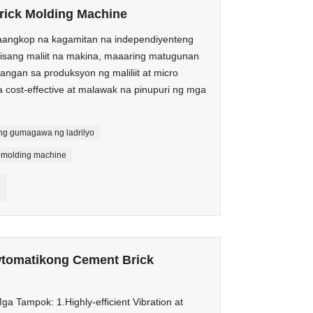
rick Molding Machine
aaangkop na kagamitan na independiyenteng
 isang maliit na makina, maaaring matugunan
angan sa produksyon ng maliliit at micro
a cost-effective at malawak na pinupuri ng mga
g gumagawa ng ladrilyo
k molding machine
wtomatikong Cement Brick
 Tampok: 1.Highly-efficient Vibration at