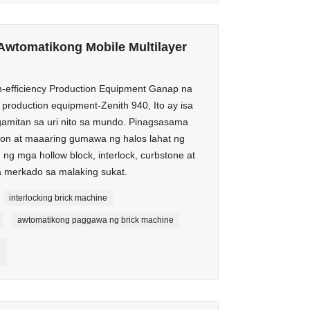
Awtomatikong Mobile Multilayer
h-efficiency Production Equipment Ganap na
 production equipment-Zenith 940, Ito ay isa
amitan sa uri nito sa mundo. Pinagsasama
ion at maaaring gumawa ng halos lahat ng
ng mga hollow block, interlock, curbstone at
a merkado sa malaking sukat.
interlocking brick machine
awtomatikong paggawa ng brick machine