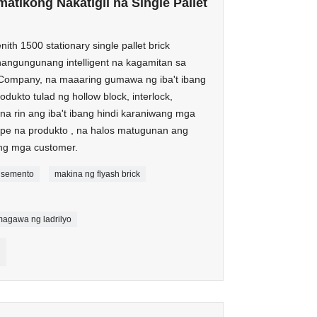
tikong Nakatigil na Single Pallet
th 1500 stationary single pallet brick
angungunang intelligent na kagamitan sa
 Company, na maaaring gumawa ng iba't ibang
ukto tulad ng hollow block, interlock,
i na rin ang iba't ibang hindi karaniwang mga
ape na produkto , na halos matugunan ang
ng mga customer.
 semento
makina ng flyash brick
magawa ng ladrilyo