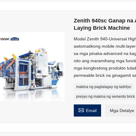
Zenith 940sc Ganap na 
Laying Brick Machine
Model Zenith 940-Universal Hig
awtomatikong mobile multi-layer
sa mga pinaka-advanced na kag
nito ang maramihang mga funct
mga kongkretong produkto tulad 
permeable brick na ginagamit s
makina ng paglalagay ng ladrilyo
presyo ng makina ng semento brick

Email
Mga Detalye