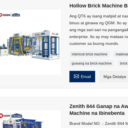
Hollow Brick Machine B
Ang QT6 ay isang matipid at n
binuo at ginawa ng QGM. Ito ay
ang mga sari-sari na pangangail
enterprise. Ito ay may mataas n
customer sa buong mundo.
interlock brick machine
makinan
guwang na brick machine
bric

Email
Mga Detalye
Zenith 844 Ganap na A
Machine na Ibinebenta
Brand Model NO.：Zenith 844 Mga