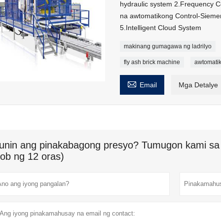
hydraulic system 2.Frequency C
na awtomatikong Control-Siem
5.Intelligent Cloud System
makinang gumagawa ng ladrilyo
fly ash brick machine
awtomati

Email
Mga Detalye
unin ang pinakabagong presyo? Tumugon kami sa 
oob ng 12 oras)