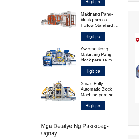
Hollow Standard
Higit pa
Paving Block
Makinang Pang-
block para sa
Hollow Standard at
Paving Blocks
Higit pa
Awtomatikong
Makinang Pang-
block para sa mga
Hollow Solid
Paving Block at
Higit pa
Curbstone
Smart Fully
Automatic Block
Machine para sa
Paggawa ng mga
Produktong
Higit pa
Kongkreto
Mga Detalye Ng Pakikipag-
Ugnay