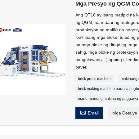
Mga Presyo ng QGM Con
Ang QT10 ay isang matipid na k
ng QGM, na maaaring matugunan
produksyon ng maliliit na negos
iba't ibang mga bloke, tulad ng
na mga bloke ng dingding, mga b
sahig, mga bloke ng proteksyon 
pangalawang （topping）feeding
paver.
brick press machine
makinang 
brick making machine para sa pagb
manu-manong makina ng paggawa n

Email
Mga Detalye