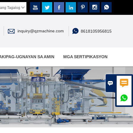







ang Tagalog



inquiry@qzmachine.com
8618105956815
AKIPAG-UGNAYAN SA AMIN
MGA SERTIPIKASYON


