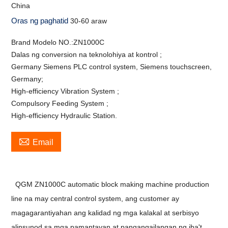
China
Oras ng paghatid
30-60 araw
Brand Modelo NO.:ZN1000C
Dalas ng conversion na teknolohiya at kontrol ;
Germany Siemens PLC control system, Siemens touchscreen,
Germany;
High-efficiency Vibration System ;
Compulsory Feeding System ;
High-efficiency Hydraulic Station.

Email
QGM ZN1000C automatic block making machine production
line na may central control system, ang customer ay
magagarantiyahan ang kalidad ng mga kalakal at serbisyo
alinsunod sa mga pamantayan at pangangailangan ng iba't