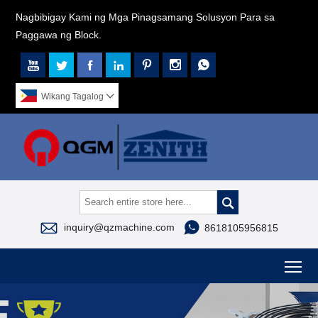
Nagbibigay Kami ng Mga Pinagsamang Solusyon Para sa
Paggawa ng Block.







Wikang Tagalog




inquiry@qzmachine.com
8618105956815
To