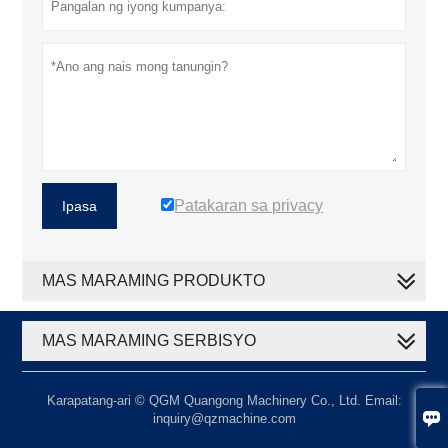
Patakaran sa privacy
Ipasa
MAS MARAMING PRODUKTO
MAS MARAMING SERBISYO
Karapatang-ari © QGM Quangong Machinery Co., Ltd. Email:

inquiry@qzmachine.com