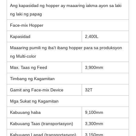
Ang kapasidad ng hopper ay maaaring iakma ayon sa laki
ng laki ng papag
Face-mix Hopper
Kapasidad
2,400L
Maaaring pumili ng iba't ibang hopper para sa produksyon
ng Multi-color
Max. Taas ng Feed
3,900mm
Timbang ng Kagamitan
Gamit ang Face-mix Device
32T
Mga Sukat ng Kagamitan
Kabuuang haba
9,100mm
Kabuuang Taas (transportasyon)
3,300mm
Kabuuang Lapad (transportasyon)
3,150mm