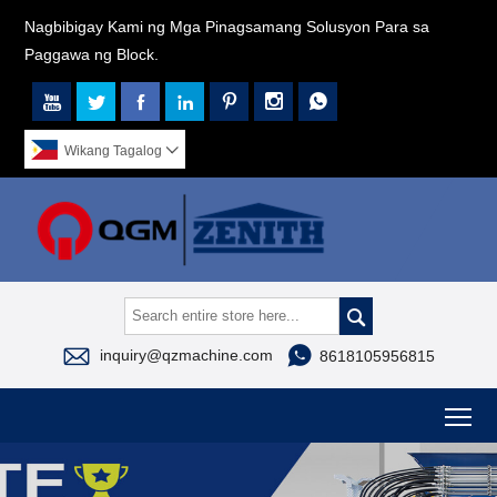
Nagbibigay Kami ng Mga Pinagsamang Solusyon Para sa
Paggawa ng Block.







Wikang Tagalog




inquiry@qzmachine.com
8618105956815
To