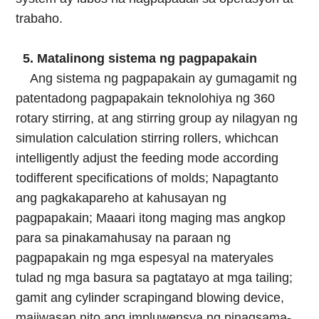
trabaho.
5. Matalinong sistema ng pagpapakain
Ang sistema ng pagpapakain ay gumagamit ng
patentadong pagpapakain
teknolohiya ng 360
rotary stirring, at ang stirring group ay nilagyan ng
simulation calculation stirring rollers, whichcan
intelligently adjust the feeding mode according
todifferent specifications of molds; Napagtanto
ang pagkakapareho at kahusayan ng
pagpapakain; Maaari itong maging mas angkop
para sa pinakamahusay na paraan ng
pagpapakain ng mga espesyal na materyales
tulad ng mga basura sa pagtatayo at mga tailing;
gamit ang cylinder scrapingand blowing device,
maiiwasan nito ang impluwensya ng pinagsama-