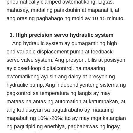
pneumatically clamped awtomatikong; Ligtas,
mahusay, madaling patakbuhin at mapanatili, at
ang oras ng pagbabago ng mold ay 10-15 minuto.
3. High precision servo hydraulic system
Ang hydraulic system ay gumagamit ng high-
end variable displacement pump at feedback
servo valve system; Ang presyon, bilis at posisyon
ay closed-loop digitalcontrol, na maaaring
awtomatikong ayusin ang daloy at presyon ng
hydraulic pump. Ang independiyenteng sistema ng
pagkontrol sa temperatura ng langis ay may
mataas na antas ng automation at katumpakan, at
ang kahusayan sa pagtatrabaho ay maaaring
mapabuti ng 10% -20%; ito ay may mga katangian
ng pagtitipid ng enerhiya, pagbabawas ng ingay,