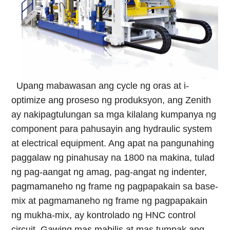
Upang mabawasan ang cycle ng oras at i-
optimize ang proseso ng produksyon, ang Zenith
ay nakipagtulungan sa mga kilalang kumpanya ng
component para pahusayin ang hydraulic system
at electrical equipment. Ang apat na pangunahing
paggalaw ng pinahusay na 1800 na makina, tulad
ng pag-aangat ng amag, pag-angat ng indenter,
pagmamaneho ng frame ng pagpapakain sa base-
mix at pagmamaneho ng frame ng pagpapakain
ng mukha-mix, ay kontrolado ng HNC control
circuit. Gawing mas mabilis at mas tumpak ang