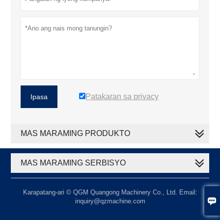
Patakaran sa privacy
Ipasa
MAS MARAMING PRODUKTO
MAS MARAMING SERBISYO
Karapatang-ari © QGM Quangong Machinery Co., Ltd. Email:

inquiry@qzmachine.com