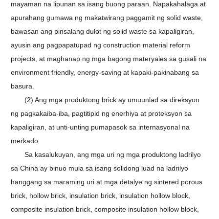
mayaman na lipunan sa isang buong paraan. Napakahalaga at
apurahang gumawa ng makatwirang paggamit ng solid waste,
bawasan ang pinsalang dulot ng solid waste sa kapaligiran,
ayusin ang pagpapatupad ng construction material reform
projects, at maghanap ng mga bagong materyales sa gusali na
environment friendly, energy-saving at kapaki-pakinabang sa
basura.
(2) Ang mga produktong brick ay umuunlad sa direksyon
ng pagkakaiba-iba, pagtitipid ng enerhiya at proteksyon sa
kapaligiran, at unti-unting pumapasok sa internasyonal na
merkado
Sa kasalukuyan, ang mga uri ng mga produktong ladrilyo
sa China ay binuo mula sa isang solidong luad na ladrilyo
hanggang sa maraming uri at mga detalye ng sintered porous
brick, hollow brick, insulation brick, insulation hollow block,
composite insulation brick, composite insulation hollow block,