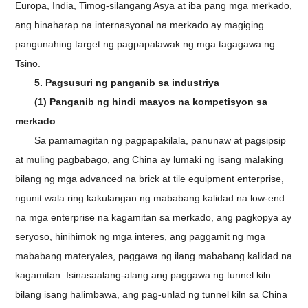
Europa, India, Timog-silangang Asya at iba pang mga merkado,
ang hinaharap na internasyonal na merkado ay magiging
pangunahing target ng pagpapalawak ng mga tagagawa ng
Tsino.
5. Pagsusuri ng panganib sa industriya
(1) Panganib ng hindi maayos na kompetisyon sa
merkado
Sa pamamagitan ng pagpapakilala, panunaw at pagsipsip
at muling pagbabago, ang China ay lumaki ng isang malaking
bilang ng mga advanced na brick at tile equipment enterprise,
ngunit wala ring kakulangan ng mababang kalidad na low-end
na mga enterprise na kagamitan sa merkado, ang pagkopya ay
seryoso, hinihimok ng mga interes, ang paggamit ng mga
mababang materyales, paggawa ng ilang mababang kalidad na
kagamitan. Isinasaalang-alang ang paggawa ng tunnel kiln
bilang isang halimbawa, ang pag-unlad ng tunnel kiln sa China