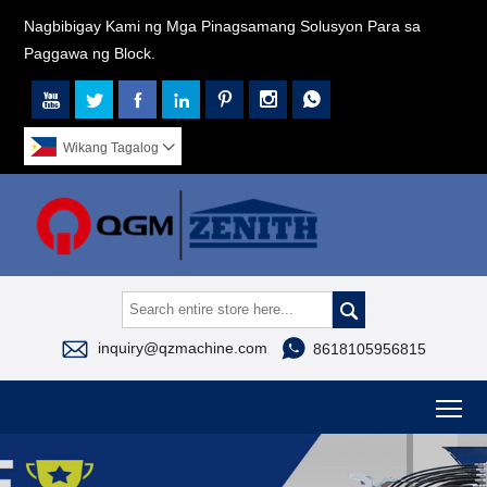
Nagbibigay Kami ng Mga Pinagsamang Solusyon Para sa
Paggawa ng Block.







Wikang Tagalog




inquiry@qzmachine.com
8618105956815
To