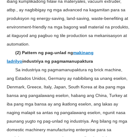
ibang kumplikadong hilaw na materyales, vacuum extruder,
atbp., ay nagbibigay ng mga advanced na kagamitan para sa
produksyon ng energy-saving, land-saving, waste-benefiting at
environment-friendly na mga bagong wall material na produkto,
at itaguyod ang pagbuo ng tile production sa mekanisasyon at
automation.
(2) Pattern ng pag-unlad ng
makinang
ladrilyo
industriya ng pagmamanupaktura
Sa industriya ng pagmamanupaktura ng brick machine,
ang Estados Unidos, Germany ay nabibilang sa unang eselon,
Denmark, Greece, Italy, Japan, South Korea at iba pang mga
bansa ang pangalawang eselon, habang ang China, Turkey at
iba pang mga bansa ay ang ikatlong eselon, ang lakas ay
naging malapit sa antas ng pangalawang eselon, ngunit nasa
paunang yugto ng pag-unlad ng industriya. Ang bilang ng mga
domestic machinery manufacturing enterprise para sa