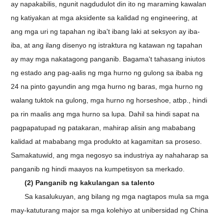
ay napakabilis, ngunit nagdudulot din ito ng maraming kawalan
ng katiyakan at mga aksidente sa kalidad ng engineering, at
ang mga uri ng tapahan ng iba't ibang laki at seksyon ay iba-
iba, at ang ilang disenyo ng istraktura ng katawan ng tapahan
ay may mga nakatagong panganib. Bagama't tahasang iniutos
ng estado ang pag-aalis ng mga hurno ng gulong sa ibaba ng
24 na pinto gayundin ang mga hurno ng baras, mga hurno ng
walang tuktok na gulong, mga hurno ng horseshoe, atbp., hindi
pa rin maalis ang mga hurno sa lupa. Dahil sa hindi sapat na
pagpapatupad ng patakaran, mahirap alisin ang mababang
kalidad at mababang mga produkto at kagamitan sa proseso.
Samakatuwid, ang mga negosyo sa industriya ay nahaharap sa
panganib ng hindi maayos na kumpetisyon sa merkado.
(2) Panganib ng kakulangan sa talento
Sa kasalukuyan, ang bilang ng mga nagtapos mula sa mga
may-katuturang major sa mga kolehiyo at unibersidad ng China