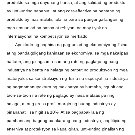
produkto sa mga dayuhang bansa, at ang kalidad ng produkto
ay unti-unting napabuti, at ang cost-effective na bentahe ng
produkto ay mas malaki, lalo na para sa pangangailangan ng
mga umuunlad na bansa at rehiyon, na may tiyak na
internasyonal na kompetisyon sa merkado.
Apektado ng paghina ng pag-unlad ng ekonomiya ng Tsina
at ng pandaigdigang kahinaan sa ekonomiya, sa mga nakalipas
na taon, ang pinagsama-samang rate ng paglago ng pang-
industriya na benta na halaga ng output ng produksyon ng mga
materyales sa konstruksiyon ng Tsina na espesyal na industriya
ng pagmamanupaktura ng makinarya ay bumaba, ngunit ang
taon-sa-taon na rate ng paglago ay nasa mataas pa ring
halaga, at ang gross profit margin ng buong industriya ay
pinananatili sa higit sa 10%. At sa pagpapakilala ng
pambansang bagong patakarang pang-industriya, pagtitipid ng
enerhiya at proteksyon sa kapaligiran, unti-unting pinalitan ng