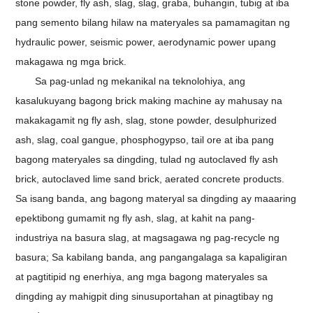
stone powder, fly ash, slag, slag, graba, buhangin, tubig at iba
pang semento bilang hilaw na materyales sa pamamagitan ng
hydraulic power, seismic power, aerodynamic power upang
makagawa ng mga brick.
Sa pag-unlad ng mekanikal na teknolohiya, ang
kasalukuyang bagong brick making machine ay mahusay na
makakagamit ng fly ash, slag, stone powder, desulphurized
ash, slag, coal gangue, phosphogypso, tail ore at iba pang
bagong materyales sa dingding, tulad ng autoclaved fly ash
brick, autoclaved lime sand brick, aerated concrete products.
Sa isang banda, ang bagong materyal sa dingding ay maaaring
epektibong gumamit ng fly ash, slag, at kahit na pang-
industriya na basura slag, at magsagawa ng pag-recycle ng
basura; Sa kabilang banda, ang pangangalaga sa kapaligiran
at pagtitipid ng enerhiya, ang mga bagong materyales sa
dingding ay mahigpit ding sinusuportahan at pinagtibay ng