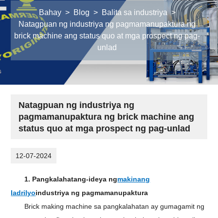
Bahay
>
Blog
>
Balita sa industriya
>
Natagpuan ng industriya ng pagmamanupaktura ng
brick machine ang status quo at mga prospect ng pag-
unlad
Natagpuan ng industriya ng
pagmamanupaktura ng brick machine ang
status quo at mga prospect ng pag-unlad
12-07-2024
1. Pangkalahatang-ideya ng
makinang
ladrilyo
industriya ng pagmamanupaktura
Brick making machine sa pangkalahatan ay gumagamit ng