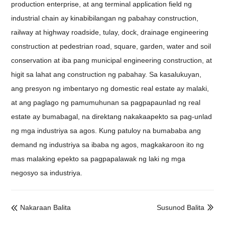
production enterprise, at ang terminal application field ng
industrial chain ay kinabibilangan ng pabahay construction,
railway at highway roadside, tulay, dock, drainage engineering
construction at pedestrian road, square, garden, water and soil
conservation at iba pang municipal engineering construction, at
higit sa lahat ang construction ng pabahay. Sa kasalukuyan,
ang presyon ng imbentaryo ng domestic real estate ay malaki,
at ang paglago ng pamumuhunan sa pagpapaunlad ng real
estate ay bumabagal, na direktang nakakaapekto sa pag-unlad
ng mga industriya sa agos. Kung patuloy na bumababa ang
demand ng industriya sa ibaba ng agos, magkakaroon ito ng
mas malaking epekto sa pagpapalawak ng laki ng mga
negosyo sa industriya.
Nakaraan Balita
Susunod Balita

