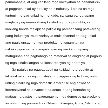
pamamahala, at ang kanilang mga kakayahan sa pananaliksik
at pagpapaunlad ay patuloy na pinahusay. Lalo na sa mga
tuntunin ng pag-unlad ng merkado, sa isang banda upang
magbigay ng maaasahang kalidad ng mga produkto, sa
kabilang banda malapit sa paligid ng pambansang patakarang
pang-industriya, multi-variety at multi-channel na pag-unlad,
ang paglulunsad ng mga produkto ng kagamitan na
nakakatugon sa pangangailangan ng merkado, upang
matugunan ang pagbabago ng materyal sa dingding at pagbuo
ng mga kinakailangan sa konserbasyon ng enerhiya.
Sa patuloy na pagpapabuti ng kalidad ng produkto at
teknikal na antas ng industriya ng paggawa ng ladrilyo, unti-
unting pinaliit ng mga domestic enterprise ang agwat sa
internasyonal na advanced na antas, at ang bentahe ng
mataas na gastos na pagganap ng mga domestic na produkto
ay unti-unting pumasok sa Gitnang Silangan, Africa, Silangang