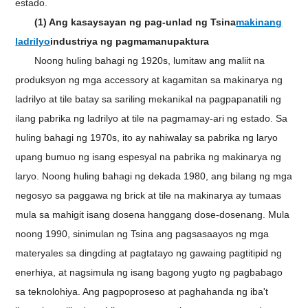
estado.
(1) Ang kasaysayan ng pag-unlad ng Tsina
makinang
ladrilyo
industriya ng pagmamanupaktura
Noong huling bahagi ng 1920s, lumitaw ang maliit na
produksyon ng mga accessory at kagamitan sa makinarya ng
ladrilyo at tile batay sa sariling mekanikal na pagpapanatili ng
ilang pabrika ng ladrilyo at tile na pagmamay-ari ng estado. Sa
huling bahagi ng 1970s, ito ay nahiwalay sa pabrika ng laryo
upang bumuo ng isang espesyal na pabrika ng makinarya ng
laryo. Noong huling bahagi ng dekada 1980, ang bilang ng mga
negosyo sa paggawa ng brick at tile na makinarya ay tumaas
mula sa mahigit isang dosena hanggang dose-dosenang. Mula
noong 1990, sinimulan ng Tsina ang pagsasaayos ng mga
materyales sa dingding at pagtatayo ng gawaing pagtitipid ng
enerhiya, at nagsimula ng isang bagong yugto ng pagbabago
sa teknolohiya. Ang pagpoproseso at paghahanda ng iba't