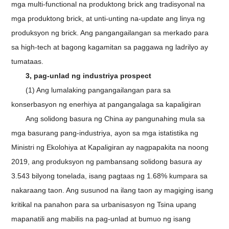
mga multi-functional na produktong brick ang tradisyonal na
mga produktong brick, at unti-unting na-update ang linya ng
produksyon ng brick. Ang pangangailangan sa merkado para
sa high-tech at bagong kagamitan sa paggawa ng ladrilyo ay
tumataas.
3, pag-unlad ng industriya prospect
(1) Ang lumalaking pangangailangan para sa
konserbasyon ng enerhiya at pangangalaga sa kapaligiran
Ang solidong basura ng China ay pangunahing mula sa
mga basurang pang-industriya, ayon sa mga istatistika ng
Ministri ng Ekolohiya at Kapaligiran ay nagpapakita na noong
2019, ang produksyon ng pambansang solidong basura ay
3.543 bilyong tonelada, isang pagtaas ng 1.68% kumpara sa
nakaraang taon. Ang susunod na ilang taon ay magiging isang
kritikal na panahon para sa urbanisasyon ng Tsina upang
mapanatili ang mabilis na pag-unlad at bumuo ng isang