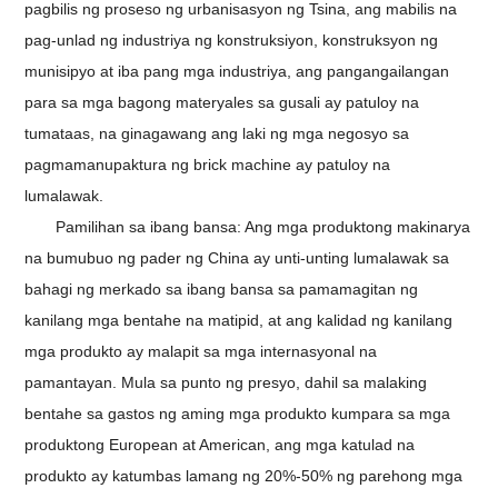
pagbilis ng proseso ng urbanisasyon ng Tsina, ang mabilis na
pag-unlad ng industriya ng konstruksiyon, konstruksyon ng
munisipyo at iba pang mga industriya, ang pangangailangan
para sa mga bagong materyales sa gusali ay patuloy na
tumataas, na ginagawang ang laki ng mga negosyo sa
pagmamanupaktura ng brick machine ay patuloy na
lumalawak.
Pamilihan sa ibang bansa: Ang mga produktong makinarya
na bumubuo ng pader ng China ay unti-unting lumalawak sa
bahagi ng merkado sa ibang bansa sa pamamagitan ng
kanilang mga bentahe na matipid, at ang kalidad ng kanilang
mga produkto ay malapit sa mga internasyonal na
pamantayan. Mula sa punto ng presyo, dahil sa malaking
bentahe sa gastos ng aming mga produkto kumpara sa mga
produktong European at American, ang mga katulad na
produkto ay katumbas lamang ng 20%-50% ng parehong mga