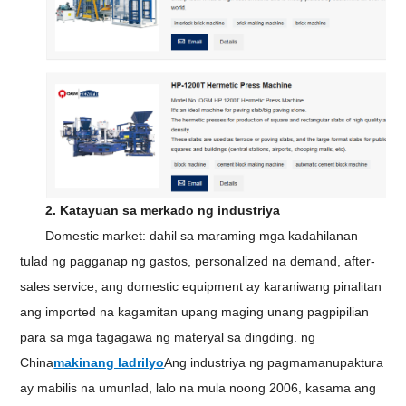
2. Katayuan sa merkado ng industriya
Domestic market: dahil sa maraming mga kadahilanan
tulad ng pagganap ng gastos, personalized na demand, after-
sales service, ang domestic equipment ay karaniwang pinalitan
ang imported na kagamitan upang maging unang pagpipilian
para sa mga tagagawa ng materyal sa dingding. ng
China
makinang ladrilyo
Ang industriya ng pagmamanupaktura
ay mabilis na umunlad, lalo na mula noong 2006, kasama ang