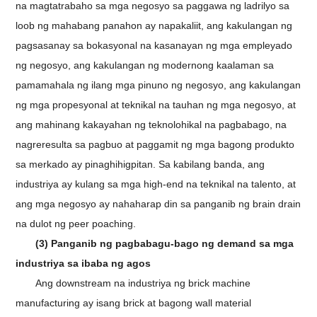
na magtatrabaho sa mga negosyo sa paggawa ng ladrilyo sa
loob ng mahabang panahon ay napakaliit, ang kakulangan ng
pagsasanay sa bokasyonal na kasanayan ng mga empleyado
ng negosyo, ang kakulangan ng modernong kaalaman sa
pamamahala ng ilang mga pinuno ng negosyo, ang kakulangan
ng mga propesyonal at teknikal na tauhan ng mga negosyo, at
ang mahinang kakayahan ng teknolohikal na pagbabago, na
nagreresulta sa pagbuo at paggamit ng mga bagong produkto
sa merkado ay pinaghihigpitan. Sa kabilang banda, ang
industriya ay kulang sa mga high-end na teknikal na talento, at
ang mga negosyo ay nahaharap din sa panganib ng brain drain
na dulot ng peer poaching.
(3) Panganib ng pagbabagu-bago ng demand sa mga
industriya sa ibaba ng agos
Ang downstream na industriya ng brick machine
manufacturing ay isang brick at bagong wall material