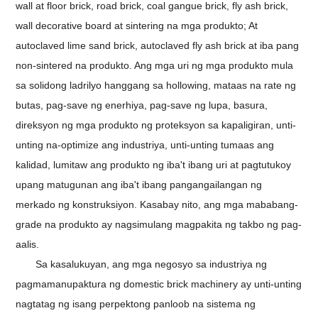
wall at floor brick, road brick, coal gangue brick, fly ash brick,
wall decorative board at sintering na mga produkto; At
autoclaved lime sand brick, autoclaved fly ash brick at iba pang
non-sintered na produkto. Ang mga uri ng mga produkto mula
sa solidong ladrilyo hanggang sa hollowing, mataas na rate ng
butas, pag-save ng enerhiya, pag-save ng lupa, basura,
direksyon ng mga produkto ng proteksyon sa kapaligiran, unti-
unting na-optimize ang industriya, unti-unting tumaas ang
kalidad, lumitaw ang produkto ng iba't ibang uri at pagtutukoy
upang matugunan ang iba't ibang pangangailangan ng
merkado ng konstruksiyon. Kasabay nito, ang mga mababang-
grade na produkto ay nagsimulang magpakita ng takbo ng pag-
aalis.
Sa kasalukuyan, ang mga negosyo sa industriya ng
pagmamanupaktura ng domestic brick machinery ay unti-unting
nagtatag ng isang perpektong panloob na sistema ng