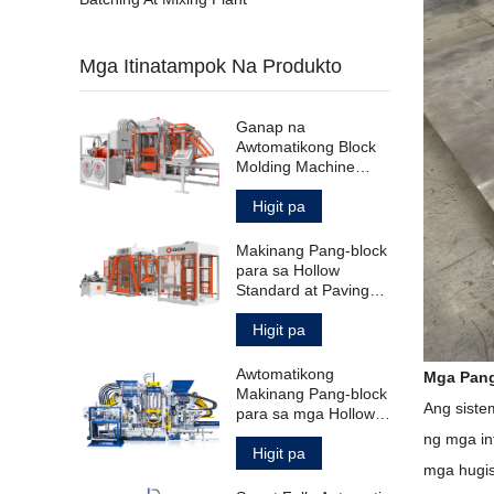
Mga Itinatampok Na Produkto
Ganap na
Awtomatikong Block
Molding Machine
para sa Hollow
Standard Paving
Higit pa
Block
Makinang Pang-block
para sa Hollow
Standard at Paving
Blocks
Higit pa
Awtomatikong
Mga Pang
Makinang Pang-block
Ang siste
para sa mga Hollow
Solid Paving Block at
ng mga in
Curbstone
Higit pa
mga hugis 