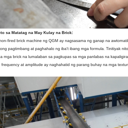
to sa Matatag na May Kulay na Brick:
on-fired brick machine ng QGM ay nagsasama ng ganap na awtomatiko
ong pagtimbang at paghahalo ng iba't ibang mga formula. Tinitiyak ni
a mga brick na lumalaban sa pagkupas sa mga panlabas na kapaligiran
e frequency at amplitude ay naghahatid ng parang buhay na mga text