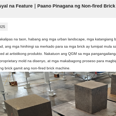
yal na Feature｜Paano Pinagana ng Non-fired Bric
025
kalipas na taon, habang ang mga urban landscape, mga katangiang ba
d, ang mga hinihingi sa merkado para sa mga brick ay lumipat mula sa
zed at artistikong produkto. Nakatuon ang QGM sa mga pangangailangang
proprietary mold na disenyo, at mga makabagong proseso para magbi
g brick gamit ang non-fired brick machine.