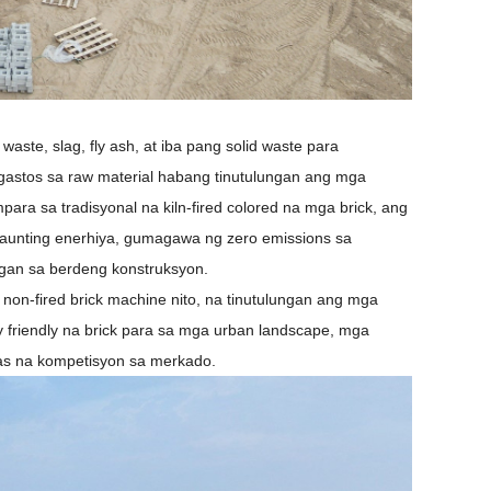
ste, slag, fly ash, at iba pang solid waste para
stos sa raw material habang tinutulungan ang mga
a sa tradisyonal na kiln-fired colored na mga brick, ang
aunting enerhiya, gumagawa ng zero emissions sa
gan sa berdeng konstruksyon.
n-fired brick machine nito, na tinutulungan ang mga
y friendly na brick para sa mga urban landscape, mga
as na kompetisyon sa merkado.