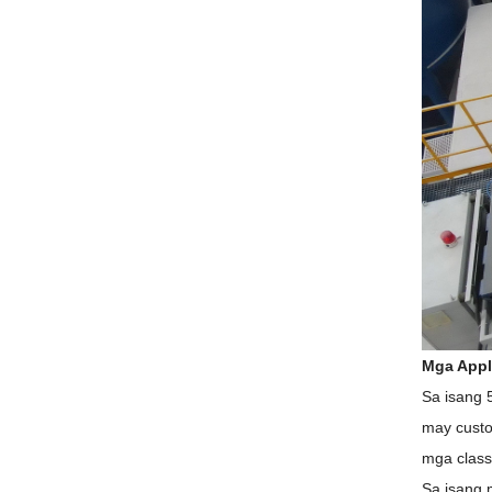
Mga Appli
Sa isang 
may custo
mga classi
Sa isang 