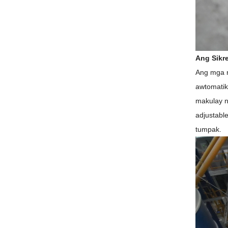
Ang Sikre
Ang mga n
awtomatik
makulay n
adjustabl
tumpak.