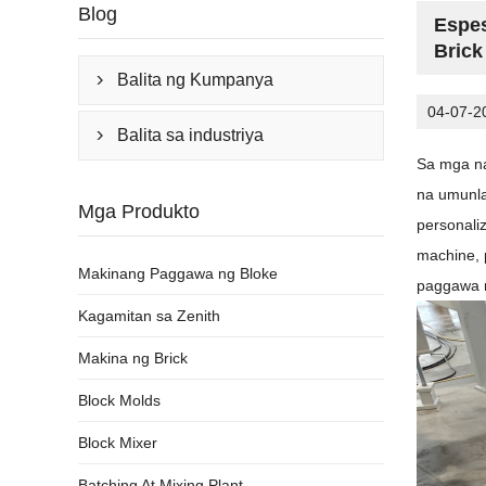
Blog
Espes
Brick
Balita ng Kumpanya

04-07-2
Balita sa industriya

Sa mga na
na umunla
Mga Produkto
personali
machine, 
Makinang Paggawa ng Bloke
paggawa n
Kagamitan sa Zenith
Makina ng Brick
Block Molds
Block Mixer
Batching At Mixing Plant