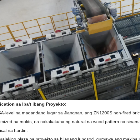
cation sa Iba't ibang Proyekto:
5A-level na magandang lugar sa Jiangnan, ang ZN1200S non-fired br
mized na molds, na nakakakuha ng natural na wood pattern na sinam
cal na hardin.
malaking plaza na proyekto sa hilagang lungsod, gumawa ang makina 