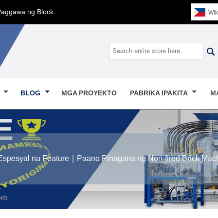
Paggawa ng Block.
Wik

O
BLOG
MGA PROYEKTO
PABRIKA IPAKITA
M
Espesyal na Feature｜Paano Pinagana ng Non-fired Brick Mac