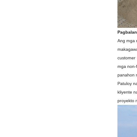
Pagbalan
Ang mga n
makagawa 
customer 
mga non-f
panahon n
Patuloy n
kliyente 
proyekto 