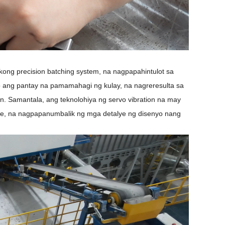
ng precision batching system, na nagpapahintulot sa
to ang pantay na pamamahagi ng kulay, na nagreresulta sa
. Samantala, ang teknolohiya ng servo vibration na may
ure, na nagpapanumbalik ng mga detalye ng disenyo nang