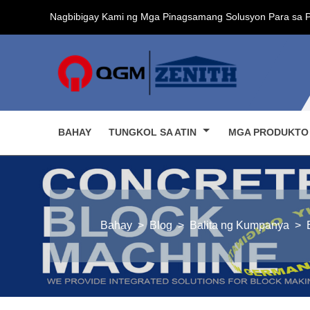
Nagbibigay Kami ng Mga Pinagsamang Solusyon Para sa 
BAHAY
TUNGKOL SA ATIN
MGA PRODUKT
Bahay
>
Blog
>
Balita ng Kumpanya
>