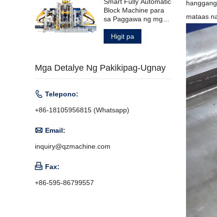
Smart Fully Automatic
hanggang 
Block Machine para
mataas na
sa Paggawa ng mga
Produktong
Kongkreto
Higit pa
Mga Detalye Ng Pakikipag-Ugnay

Telepono:
+86-18105956815 (Whatsapp)

Email:
inquiry@qzmachine.com

Fax:
+86-595-86799557