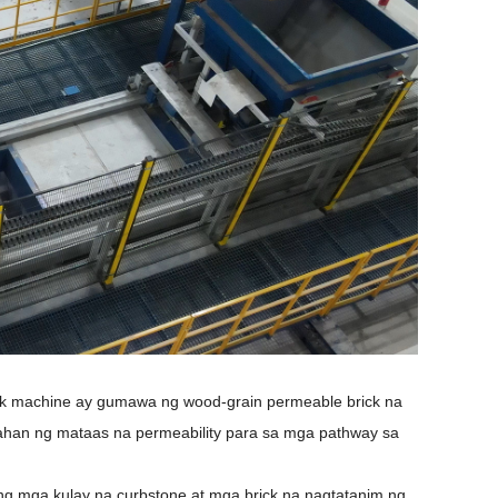
ick machine ay gumawa ng wood-grain permeable brick na
ahan ng mataas na permeability para sa mga pathway sa
ng mga kulay na curbstone at mga brick na nagtatanim ng