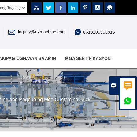







ang Tagalog



inquiry@qzmachine.com
8618105956815
AKIPAG-UGNAYAN SA AMIN
MGA SERTIPIKASYON


hine ang Pagbuo ng Mga Custom na Brick
