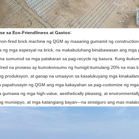
se sa Eco-Friendliness at Gastos:
on-fired brick machine ng QGM ay maaaring gumamit ng construction wa
ng mga espesyal na brick, na makabuluhang binabawasan ang mga ga
na sumunod sa mga patakaran sa pag-recycle ng basura. Kung ikukumpar
ired na proseso ay kumokonsumo ng humigit-kumulang 20% ​​na mas k
g produksyon, at ganap na umaayon sa kasalukuyang mga kinakailan
a papahusayin ng QGM ang mga kakayahan sa pag-customize ng mga no
na gumawa ng mga high-value, aesthetically pleasing, at environmentall
ng munisipyo, at mga katangiang bayan—na sinisiguro ang mas malak