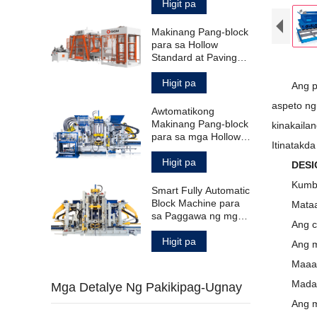
Standard Paving
Higit pa
Block
Makinang Pang-block
para sa Hollow
Standard at Paving
Blocks
Higit pa
Ang p
aspeto ng
Awtomatikong
Makinang Pang-block
kinakaila
para sa mga Hollow
Itinatakd
Solid Paving Block at
Curbstone
Higit pa
DESI
Kumbi
Smart Fully Automatic
Block Machine para
Mataa
sa Paggawa ng mga
Ang c
Produktong
Kongkreto
Higit pa
Ang m
Maaa
Madal
Mga Detalye Ng Pakikipag-Ugnay
Ang m