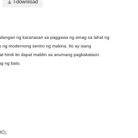

I-download
ailangan ng karanasan sa paggawa ng amag sa lahat ng
 ng modernong sentro ng makina. Ito ay isang
 hindi ito dapat maliitin sa anumang pagkakataon.
g ng bato.
RC).