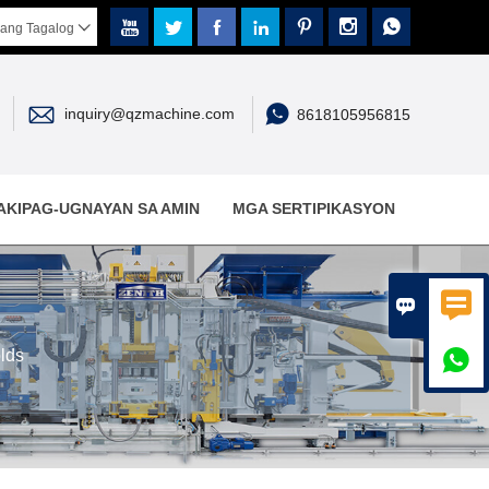







ang Tagalog



inquiry@qzmachine.com
8618105956815
AKIPAG-UGNAYAN SA AMIN
MGA SERTIPIKASYON


lds
