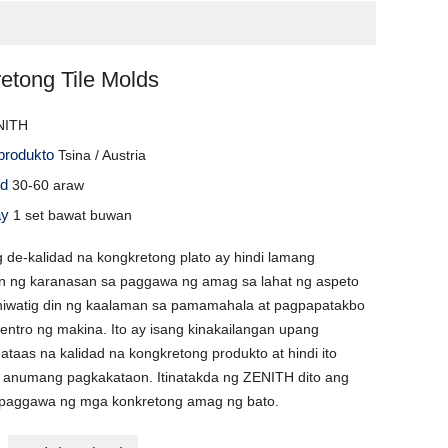
etong Tile Molds
NITH
produkto
Tsina / Austria
id
30-60 araw
ay
1 set bawat buwan
de-kalidad na kongkretong plato ay hindi lamang
n ng karanasan sa paggawa ng amag sa lahat ng aspeto
hiwatig din ng kaalaman sa pamamahala at pagpapatakbo
ntro ng makina. Ito ay isang kinakailangan upang
aas na kalidad na kongkretong produkto at hindi ito
sa anumang pagkakataon. Itinatakda ng ZENITH dito ang
paggawa ng mga konkretong amag ng bato.