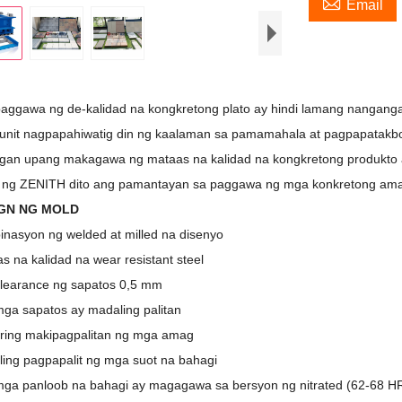

Email
aggawa ng de-kalidad na kongkretong plato ay hindi lamang nangang
unit nagpapahiwatig din ng kaalaman sa pamamahala at pagpapatakbo
ngan upang makagawa ng mataas na kalidad na kongkretong produkto at
a ng ZENITH dito ang pamantayan sa paggawa ng mga konkretong ama
GN NG MOLD
nasyon ng welded at milled na disenyo
s na kalidad na wear resistant steel
learance ng sapatos 0,5 mm
ga sapatos ay madaling palitan
ring makipagpalitan ng mga amag
ing pagpapalit ng mga suot na bahagi
ga panloob na bahagi ay magagawa sa bersyon ng nitrated (62-68 H