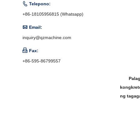

Telepono:
+86-18105956815 (Whatsapp)

Email:
inquiry@qzmachine.com

Fax:
+86-595-86799557
Pala
kongkret
ng tagag