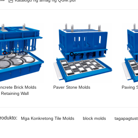
Katalogo ng amag ng QGM.pdf
crete Brick Molds
Paver Stone Molds
Paving 
 Retaining Wall
rodukto:
Mga Konkretong Tile Molds
block molds
tagapagtus