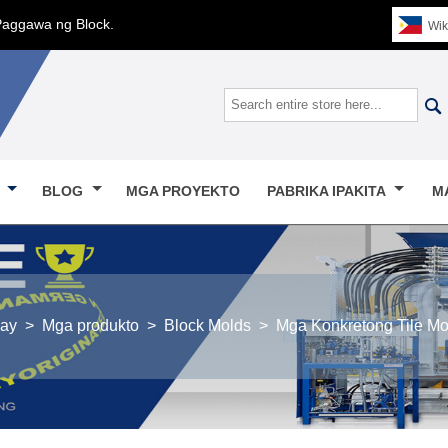
Paggawa ng Block.
Wik

O
BLOG
MGA PROYEKTO
PABRIKA IPAKITA
M
ay
>
Mga produkto
>
Block Molds
>
Mga Konkretong Tile Mo