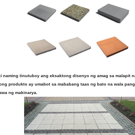
gi naming tinutukoy ang eksaktong disenyo ng amag sa malapit n
ong produkto ay umabot sa mababang taas ng bato na wala pan
awa ng makinarya.