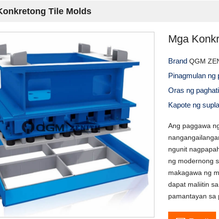
onkretong Tile Molds
Mga Konkr
Brand
QGM ZE
Pinagmulan ng 
Oras ng paghat
Kapote ng supl
Ang paggawa ng 
nangangailanga
ngunit nagpapa
ng modernong se
makagawa ng mat
dapat maliitin 
pamantayan sa 