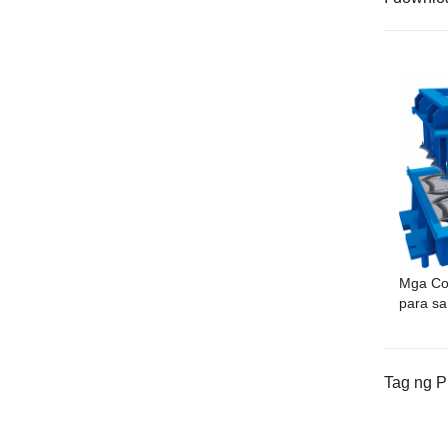
Mga Con
para sa
Tag ng P