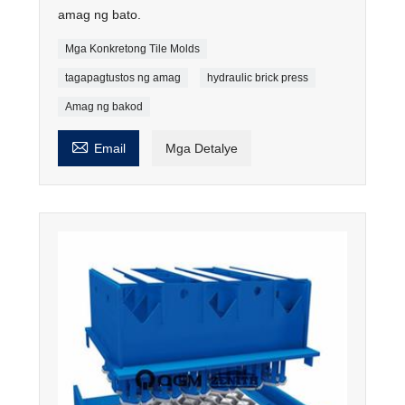
amag ng bato.
Mga Konkretong Tile Molds
tagapagtustos ng amag
hydraulic brick press
Amag ng bakod

Email
Mga Detalye