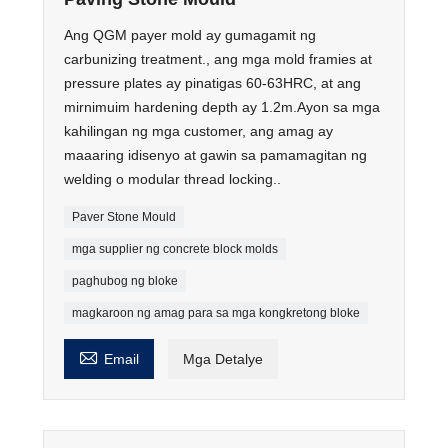
Ang QGM payer mold ay gumagamit ng
carbunizing treatment., ang mga mold framies at
pressure plates ay pinatigas 60-63HRC, at ang
mirnimuim hardening depth ay 1.2m.Ayon sa mga
kahilingan ng mga customer, ang amag ay
maaaring idisenyo at gawin sa pamamagitan ng
welding o modular thread locking..
Paver Stone Mould
mga supplier ng concrete block molds
paghubog ng bloke
magkaroon ng amag para sa mga kongkretong bloke

Email
Mga Detalye