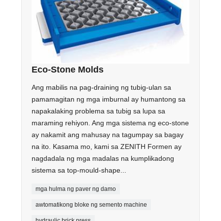
Eco-Stone Molds
Ang mabilis na pag-draining ng tubig-ulan sa
pamamagitan ng mga imburnal ay humantong sa
napakalaking problema sa tubig sa lupa sa
maraming rehiyon. Ang mga sistema ng eco-stone
ay nakamit ang mahusay na tagumpay sa bagay
na ito. Kasama mo, kami sa ZENITH Formen ay
nagdadala ng mga madalas na kumplikadong
sistema sa top-mould-shape...
mga hulma ng paver ng damo
awtomatikong bloke ng semento machine
hydraulic brick press