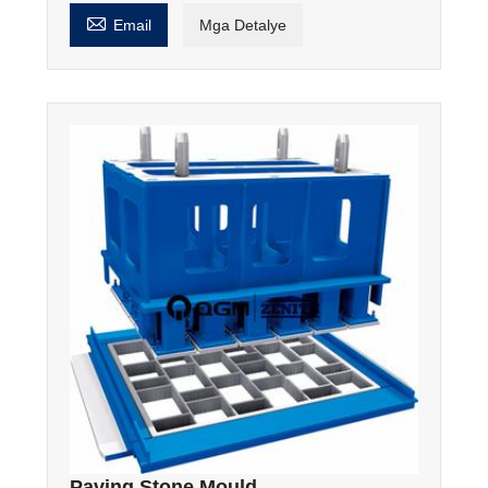

Email
Mga Detalye
Paving Stone Mould