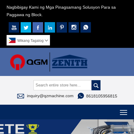
Nagbibigay Kami ng Mga Pinagsamang Solusyon Para sa
Paggawa ng Block.







Wikang Tagalog




inquiry@qzmachine.com
8618105956815
To