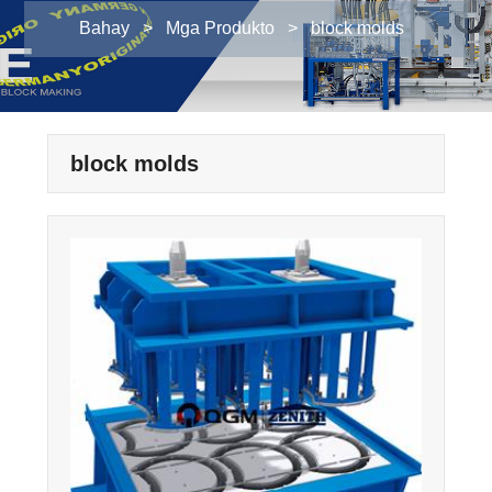
Bahay
>
Mga Produkto
>
block molds
block molds