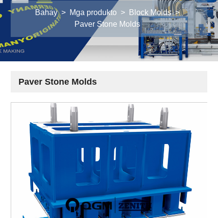
Bahay
>
Mga produkto
>
Block Molds
>
Paver Stone Molds
Paver Stone Molds