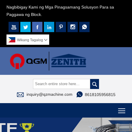
Nagbibigay Kami ng Mga Pinagsamang Solusyon Para sa
Paggawa ng Block.







Wikang Tagalog




inquiry@qzmachine.com
8618105956815
To