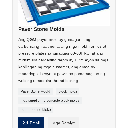
Paver Stone Molds
Ang QGM payer mold ay gumagamit ng
carbunizing treatment., ang mga mold framies at
pressure plates ay pinatigas 60-63HRC, at ang
mirnimuim hardening depth ay 1.2m.Ayon sa mga
kahilingan ng mga customer, ang amag ay
maaaring idisenyo at gawin sa pamamagitan ng
welding o modular thread locking..
Paver Stone Mould
block molds
mga supplier ng concrete block molds
paghubog ng bloke

Email
Mga Detalye