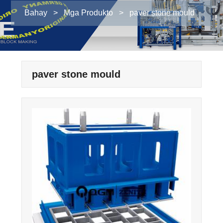
Bahay
>
Mga Produkto
>
paver stone mould
paver stone mould