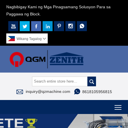
Nagbibigay Kami ng Mga Pinagsamang Solusyon Para sa
Paggawa ng Block.







Wikang Tagalog




inquiry@qzmachine.com
8618105956815
To