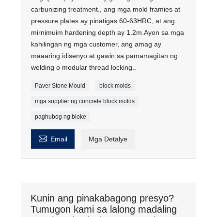
carbunizing treatment., ang mga mold framies at
pressure plates ay pinatigas 60-63HRC, at ang
mirnimuim hardening depth ay 1.2m.Ayon sa mga
kahilingan ng mga customer, ang amag ay
maaaring idisenyo at gawin sa pamamagitan ng
welding o modular thread locking..
Paver Stone Mould
block molds
mga supplier ng concrete block molds
paghubog ng bloke

Email
Mga Detalye
Kunin ang pinakabagong presyo?
Tumugon kami sa lalong madaling