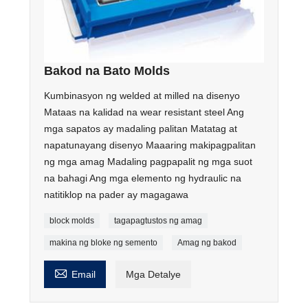
Bakod na Bato Molds
Kumbinasyon ng welded at milled na disenyo
Mataas na kalidad na wear resistant steel Ang
mga sapatos ay madaling palitan Matatag at
napatunayang disenyo Maaaring makipagpalitan
ng mga amag Madaling pagpapalit ng mga suot
na bahagi Ang mga elemento ng hydraulic na
natitiklop na pader ay magagawa
block molds
tagapagtustos ng amag
makina ng bloke ng semento
Amag ng bakod

Email
Mga Detalye