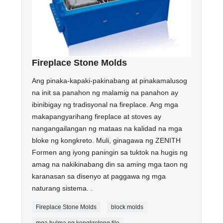
Fireplace Stone Molds
Ang pinaka-kapaki-pakinabang at pinakamalusog
na init sa panahon ng malamig na panahon ay
ibinibigay ng tradisyonal na fireplace. Ang mga
makapangyarihang fireplace at stoves ay
nangangailangan ng mataas na kalidad na mga
bloke ng kongkreto. Muli, ginagawa ng ZENITH
Formen ang iyong paningin sa tuktok na hugis ng
amag na nakikinabang din sa aming mga taon ng
karanasan sa disenyo at paggawa ng mga
naturang sistema. .
Fireplace Stone Molds
block molds
mga hulma ng kongkretong tile