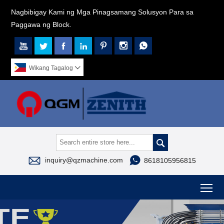
Nagbibigay Kami ng Mga Pinagsamang Solusyon Para sa
Paggawa ng Block.







Wikang Tagalog




inquiry@qzmachine.com
8618105956815
To