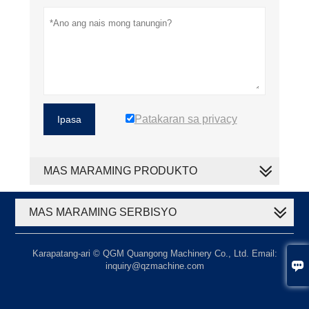
Patakaran sa privacy
Ipasa
MAS MARAMING PRODUKTO
MAS MARAMING SERBISYO
Karapatang-ari © QGM Quangong Machinery Co., Ltd. Email:

inquiry@qzmachine.com