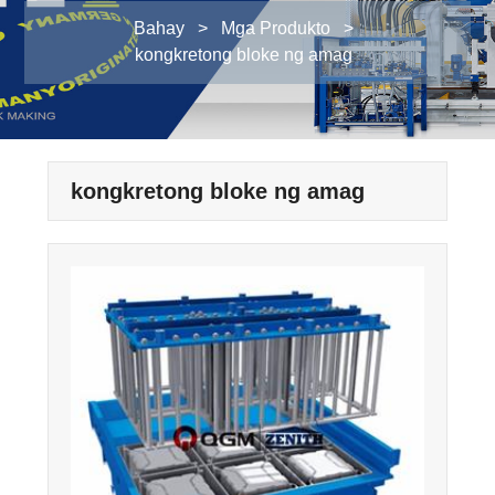
Bahay
>
Mga Produkto
>
kongkretong bloke ng amag
kongkretong bloke ng amag