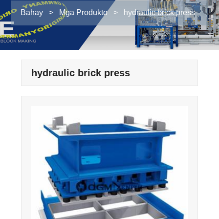
Bahay
>
Mga Produkto
>
hydraulic brick press
hydraulic brick press