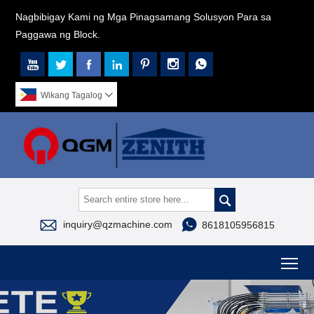
Nagbibigay Kami ng Mga Pinagsamang Solusyon Para sa
Paggawa ng Block.







Wikang Tagalog




inquiry@qzmachine.com
8618105956815
To