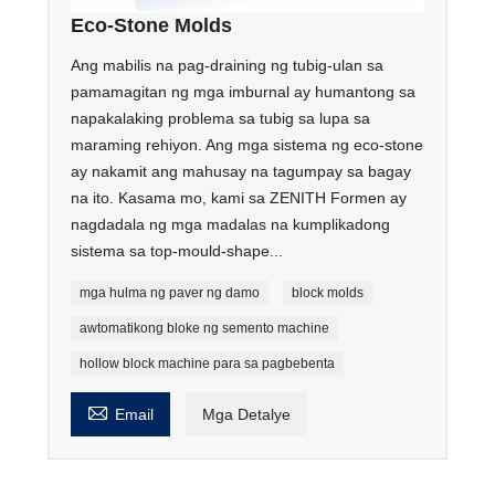
Eco-Stone Molds
Ang mabilis na pag-draining ng tubig-ulan sa
pamamagitan ng mga imburnal ay humantong sa
napakalaking problema sa tubig sa lupa sa
maraming rehiyon. Ang mga sistema ng eco-stone
ay nakamit ang mahusay na tagumpay sa bagay
na ito. Kasama mo, kami sa ZENITH Formen ay
nagdadala ng mga madalas na kumplikadong
sistema sa top-mould-shape...
mga hulma ng paver ng damo
block molds
awtomatikong bloke ng semento machine
hollow block machine para sa pagbebenta

Email
Mga Detalye