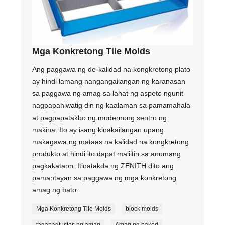
Mga Konkretong Tile Molds
Ang paggawa ng de-kalidad na kongkretong plato
ay hindi lamang nangangailangan ng karanasan
sa paggawa ng amag sa lahat ng aspeto ngunit
nagpapahiwatig din ng kaalaman sa pamamahala
at pagpapatakbo ng modernong sentro ng
makina. Ito ay isang kinakailangan upang
makagawa ng mataas na kalidad na kongkretong
produkto at hindi ito dapat maliitin sa anumang
pagkakataon. Itinatakda ng ZENITH dito ang
pamantayan sa paggawa ng mga konkretong
amag ng bato.
Mga Konkretong Tile Molds
block molds
tagapagtustos ng amag
Amag ng bakod