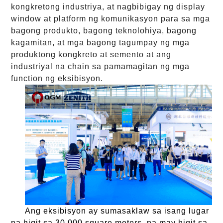
kongkretong industriya, at nagbibigay ng display
window at platform ng komunikasyon para sa mga
bagong produkto, bagong teknolohiya, bagong
kagamitan, at mga bagong tagumpay ng mga
produktong kongkreto at semento at ang
industriyal na chain sa pamamagitan ng mga
function ng eksibisyon.
Ang eksibisyon ay sumasaklaw sa isang lugar
na higit sa 30,000 square meters, na may higit sa