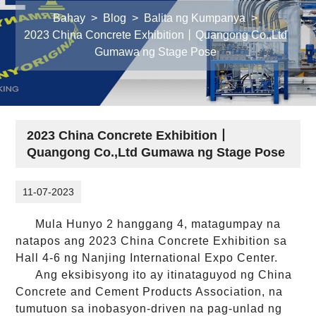
Bahay
>
Blog
>
Balita ng Kumpanya
>
2023 China Concrete Exhibition丨Quangong Co.,Ltd
Gumawa ng Stage Pose
2023 China Concrete Exhibition丨
Quangong Co.,Ltd Gumawa ng Stage Pose
11-07-2023
Mula Hunyo 2 hanggang 4, matagumpay na
natapos ang 2023 China Concrete Exhibition sa
Hall 4-6 ng Nanjing International Expo Center.
Ang eksibisyong ito ay itinataguyod ng China
Concrete and Cement Products Association, na
tumutuon sa inobasyon-driven na pag-unlad ng