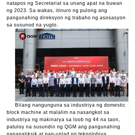
natapos ng Secretariat sa unang apat na buwan
ng 2023. Sa wakas, itinuro ng pulong ang
pangunahing direksyon ng trabaho ng asosasyon
sa susunod na yugto.
Bilang nangunguna sa industriya ng domestic
block machine at malalim na nasangkot sa
industriya ng makinarya sa loob ng 44 na taon,
patuloy na susundin ng QGM ang pangunahing
pananaliksik at pag-unlad ng teknolohiya,