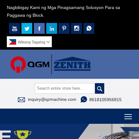
Nagbibigay Kami ng Mga Pinagsamang Solusyon Para sa
Paggawa ng Block.







Wikang Tagalog




inquiry@qzmachine.com
8618105956815
To