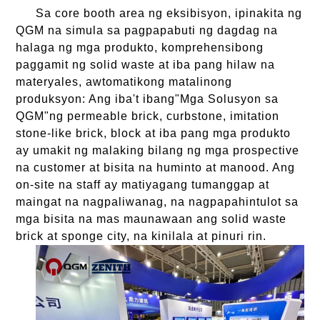
Sa core booth area ng eksibisyon, ipinakita ng
QGM na simula sa pagpapabuti ng dagdag na
halaga ng mga produkto, komprehensibong
paggamit ng solid waste at iba pang hilaw na
materyales, awtomatikong matalinong
produksyon: Ang iba't ibang"Mga Solusyon sa
QGM"ng permeable brick, curbstone, imitation
stone-like brick, block at iba pang mga produkto
ay umakit ng malaking bilang ng mga prospective
na customer at bisita na huminto at manood. Ang
on-site na staff ay matiyagang tumanggap at
maingat na nagpaliwanag, na nagpapahintulot sa
mga bisita na mas maunawaan ang solid waste
brick at sponge city, na kinilala at pinuri rin.