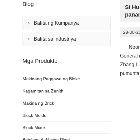
Blog
Si Hu
panan
Balita ng Kumpanya

29-08-2
Balita sa industriya

Noon
General 
Mga Produkto
Zhang Li
pumunta 
Makinang Paggawa ng Bloke
Kagamitan sa Zenith
Makina ng Brick
Block Molds
Block Mixer
Batching At Mixing Plant