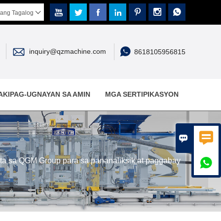







ang Tagalog



inquiry@qzmachine.com
8618105956815
AKIPAG-UGNAYAN SA AMIN
MGA SERTIPIKASYON


ita sa QGM Group para sa pananaliksik at paggabay
