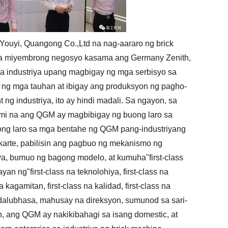
Youyi, Quangong Co.,Ltd na nag-aararo ng brick
 mga miyembrong negosyo kasama ang Germany Zenith,
 sa industriya upang magbigay ng mga serbisyo sa
 ng mga tauhan at ibigay ang produksyon ng pagho-
ng industriya, ito ay hindi madali. Sa ngayon, sa
mi na ang QGM ay magbibigay ng buong laro sa
ong laro sa mga bentahe ng QGM pang-industriyang
karte, pabilisin ang pagbuo ng mekanismo ng
a, bumuo ng bagong modelo, at kumuha"first-class
ayan ng"first-class na teknolohiya, first-class na
a kagamitan, first-class na kalidad, first-class na
dalubhasa, mahusay na direksyon, sumunod sa sari-
 ang QGM ay nakikibahagi sa isang domestic, at