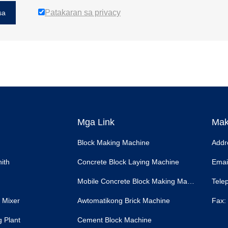
Patakaran sa privacy
sa
Mga Link
Mak
Block Making Machine
Addr
ith
Concrete Block Laying Machine
Emai
Mobile Concrete Block Making Making
Tele
 Mixer
Awtomatikong Brick Machine
Fax:
g Plant
Cement Block Machine