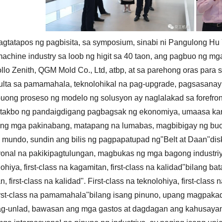
agtatapos ng pagbisita, sa symposium, sinabi ni Pangulong Hu 
achine industry sa loob ng higit sa 40 taon, ang pagbuo ng
ollo Zenith, QGM Mold Co., Ltd, atbp, at sa parehong oras para
lta sa pamamahala, teknolohikal na pag-upgrade, pagsasanay
buong proseso ng modelo ng solusyon ay naglalakad sa forefront 
g takbo ng pandaigdigang pagbagsak ng ekonomiya, umaasa ka
itong mga pakinabang, matapang na lumabas, magbibigay ng bu
a mundo, sundin ang bilis ng pagpapatupad ng"Belt at Daan"dis
yonal na pakikipagtulungan, magbukas ng mga bagong industriy
ohiya, first-class na kagamitan, first-class na kalidad"bilang bat
, first-class na kalidad". First-class na teknolohiya, first-class n
irst-class na pamamahala"bilang isang pinuno, upang magpaka
ag-unlad, bawasan ang mga gastos at dagdagan ang kahusayan,