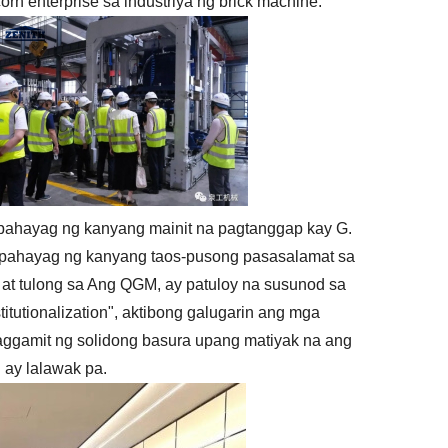
rn enterprise sa industriya ng brick machine.
pahayag ng kanyang mainit na pagtanggap kay G.
agpahayag ng kanyang taos-pusong pasasalamat sa
 at tulong sa Ang QGM, ay patuloy na susunod sa
itutionalization", aktibong galugarin ang mga
aggamit ng solidong basura upang matiyak na ang
 ay lalawak pa.