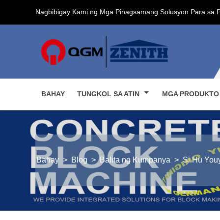
Nagbibigay Kami ng Mga Pinagsamang Solusyon Para sa 
BAHAY
TUNGKOL SA ATIN
MGA PRODUKT
Bahay
>
Blog
>
Balita ng Kumpanya
>
Si Hu Youy