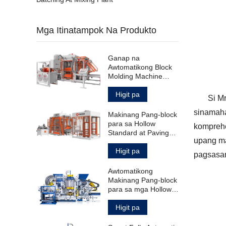
Mga Itinatampok Na Produkto
Ganap na
Awtomatikong Block
Molding Machine
para sa Hollow
Standard Paving
Higit pa
Si M
Block
sinamahan
Makinang Pang-block
para sa Hollow
komprehe
Standard at Paving
upang ma
Blocks
Higit pa
pagsasan
Awtomatikong
Makinang Pang-block
para sa mga Hollow
Solid Paving Block at
Curbstone
Higit pa