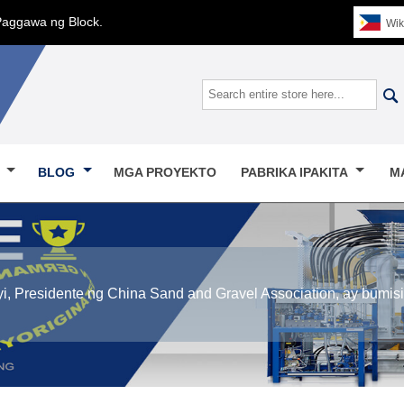
Paggawa ng Block.
Wik

O
BLOG
MGA PROYEKTO
PABRIKA IPAKITA
M
i, Presidente ng China Sand and Gravel Association, ay bumis