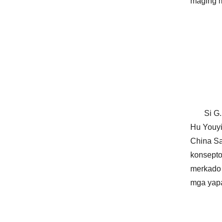
maging m
Si G
Hu Youyi
China Sa
konsepto 
merkado 
mga yapa