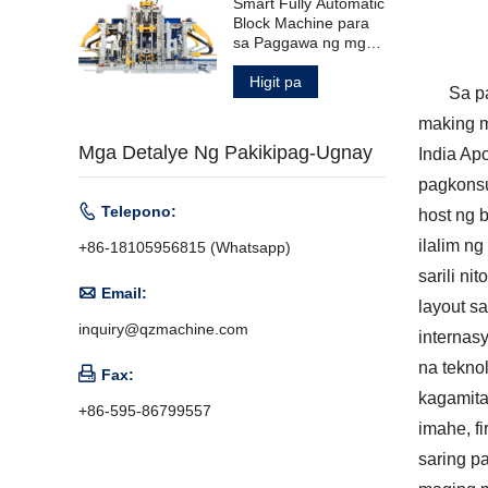
Smart Fully Automatic
Block Machine para
sa Paggawa ng mga
Produktong
Kongkreto
Higit pa
Sa p
making m
Mga Detalye Ng Pakikipag-Ugnay
India Ap
pagkonsu

Telepono:
host ng 
ilalim n
+86-18105956815 (Whatsapp)
sarili n

Email:
layout s
inquiry@qzmachine.com
internas
na teknol

Fax:
kagamitan
+86-595-86799557
imahe, f
saring p