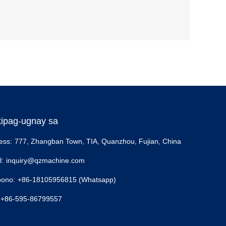
ipag-ugnay sa
ess:
777, Zhangban Town, TIA, Quanzhou, Fujian, China
l:
inquiry@qzmachine.com
pono:
+86-18105956815 (Whatsapp)
+86-595-86799557