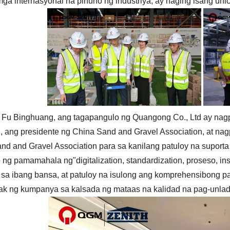
ga internasyonal na pinuno ng industriya, ay naging isang unico
. Fu Binghuang, ang tagapangulo ng Quangong Co., Ltd ay nag
, ang presidente ng China Sand and Gravel Association, at n
nd and Gravel Association para sa kanilang patuloy na suporta
ng pamamahala ng"digitalization, standardization, proseso, inst
sa ibang bansa, at patuloy na isulong ang komprehensibong p
k ng kumpanya sa kalsada ng mataas na kalidad na pag-unlad