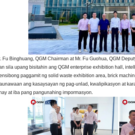
r. Fu Binghuang, QGM Chairman at Mr. Fu Guohua, QGM Deputy 
 sila upang bisitahin ang QGM enterprise exhibition hall, intel
nsibong paggamit ng solid waste exhibition area, brick machine
unawaan ang kasaysayan ng pag-unlad, kwalipikasyon at karang
ay at iba pang pangunahing impormasyon.