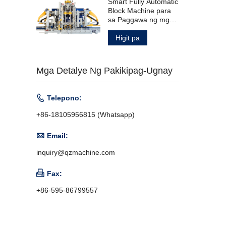
Smart Fully Automatic
Block Machine para
sa Paggawa ng mga
Produktong
Kongkreto
Higit pa
Mga Detalye Ng Pakikipag-Ugnay

Telepono:
+86-18105956815 (Whatsapp)

Email:
inquiry@qzmachine.com

Fax:
+86-595-86799557