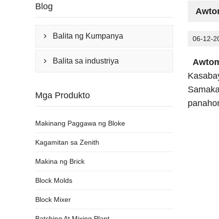
Blog
Awtom
Balita ng Kumpanya

06-12-2
Balita sa industriya
Awtom

Kasabay
Samakat
Mga Produkto
panahon
Makinang Paggawa ng Bloke
Kagamitan sa Zenith
Makina ng Brick
Block Molds
Block Mixer
Batching At Mixing Plant