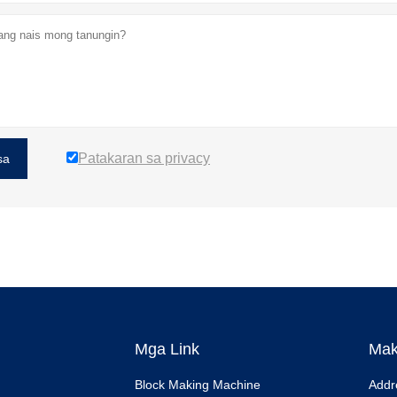
Patakaran sa privacy
sa
Mga Link
Mak
Block Making Machine
Addr