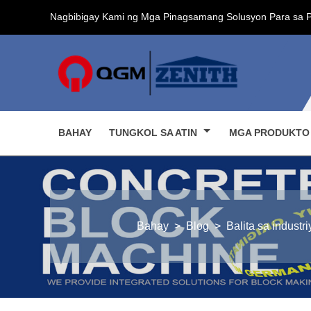
Nagbibigay Kami ng Mga Pinagsamang Solusyon Para sa 
BAHAY
TUNGKOL SA ATIN
MGA PRODUKT
Bahay
>
Blog
>
Balita sa industri