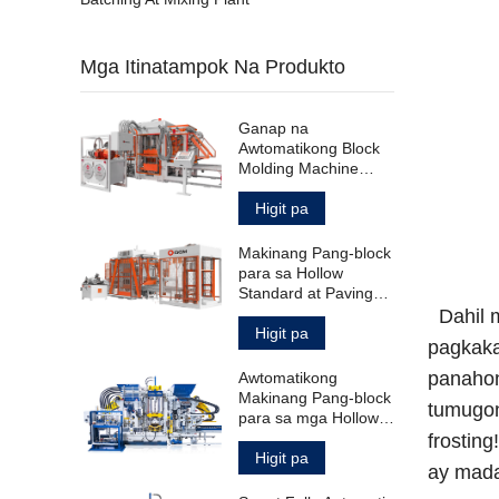
Mga Itinatampok Na Produkto
Ganap na
Awtomatikong Block
Molding Machine
para sa Hollow
Standard Paving
Higit pa
Block
Makinang Pang-block
para sa Hollow
Standard at Paving
Blocks
Dahil m
Higit pa
pagkaka
panahon
Awtomatikong
Makinang Pang-block
tumugon
para sa mga Hollow
Solid Paving Block at
frostin
Curbstone
Higit pa
ay mada