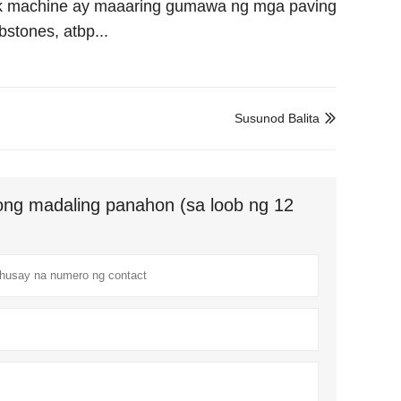
ock machine ay maaaring gumawa ng mga paving
bstones, atbp...
Susunod Balita

ng madaling panahon (sa loob ng 12