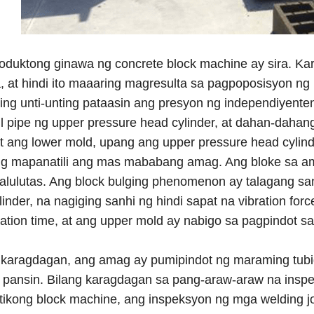
duktong ginawa ng concrete block machine ay sira. K
 at hindi ito maaaring magresulta sa pagpoposisyon ng 
ting unti-unting pataasin ang presyon ng independiyente
il pipe ng upper pressure head cylinder, at dahan-dahan
t ang lower mold, upang ang upper pressure head cylinde
g mapanatili ang mas mababang amag. Ang bloke sa a
malulutas. Ang block bulging phenomenon ay talagang s
linder, na nagiging sanhi ng hindi sapat na vibration fo
ration time, at ang upper mold ay nabigo sa pagpindot sa
karagdagan, ang amag ay pumipindot ng maraming tubig
 pansin. Bilang karagdagan sa pang-araw-araw na insp
ikong block machine, ang inspeksyon ng mga welding jo