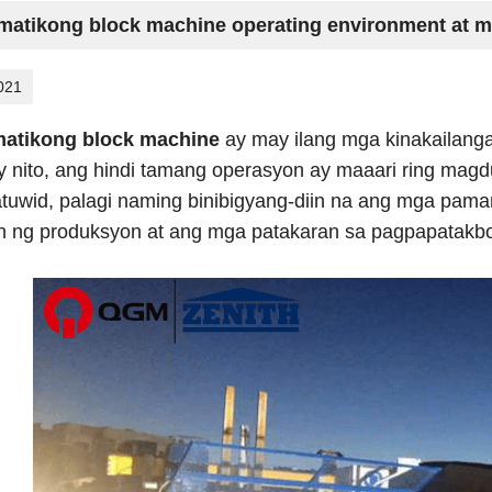
atikong block machine operating environment at m
021
atikong block machine
ay may ilang mga kinakailanga
 nito, ang hindi tamang operasyon ay maaari ring magd
uwid, palagi naming binibigyang-diin na ang mga pama
 ng produksyon at ang mga patakaran sa pagpapatakbo