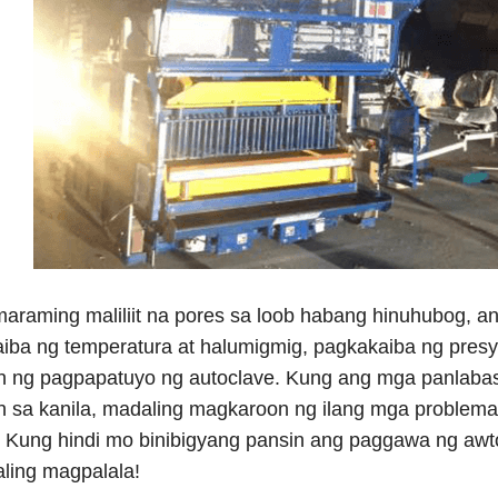
araming maliliit na pores sa loob habang hinuhubog, a
iba ng temperatura at halumigmig, pagkakaiba ng presyo
 ng pagpapatuyo ng autoclave. Kung ang mga panlabas 
 sa kanila, madaling magkaroon ng ilang mga problem
g! Kung hindi mo binibigyang pansin ang paggawa ng awt
ling magpalala!