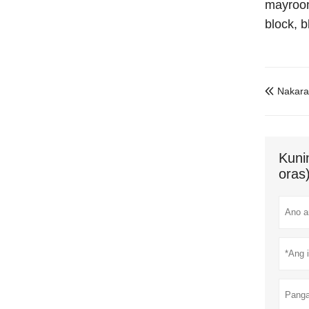
mayroon
block, b
Nakara

Kuni
oras