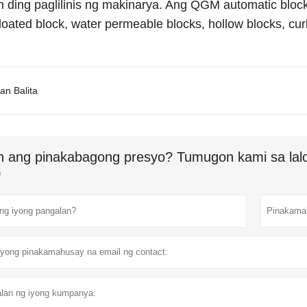
 ding paglilinis ng makinarya. Ang QGM automatic bl
loated block, water permeable blocks, hollow blocks, cur
an Balita
n ang pinakabagong presyo? Tumugon kami sa lalo
)