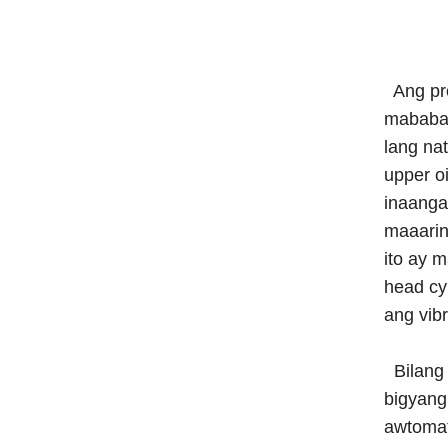
Ang pro
mababa,
lang na
upper o
inaanga
maaarin
ito ay 
head cy
ang vib
Bilang 
bigyang
awtomat