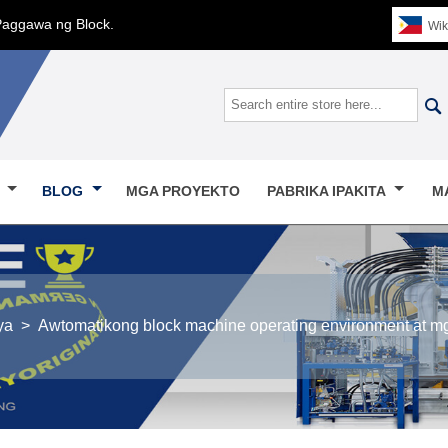
Paggawa ng Block.
Wik

O
BLOG
MGA PROYEKTO
PABRIKA IPAKITA
M
ya
>
Awtomatikong block machine operating environment at m