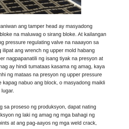
araniwan ang tamper head ay masyadong
bloke na maluwag o sirang bloke. At kailangan
ng pressure regulating valve na naaayon sa
g ilipat ang wrench ng upper mold habang
r nagpapanatili ng isang tiyak na presyon at
mag ay hindi tumataas kasama ng amag, kaya
anhi ng mataas na presyon ng upper pressure
rce kapag nabuo ang block, o masyadong maikli
 lugar.
 sa proseso ng produksyon, dapat nating
eksyon ng laki ng amag ng mga bahagi ng
ints at ang pag-aayos ng mga weld crack,