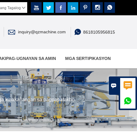







ang Tagalog



inquiry@qzmachine.com
8618105956815
AKIPAG-UGNAYAN SA AMIN
MGA SERTIPIKASYON


ga kinakailangan sa pagpapatakbo
