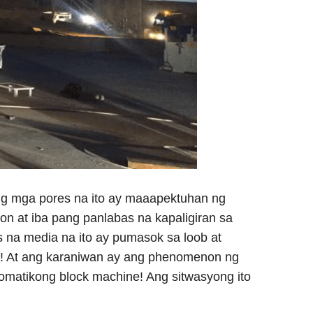
ng mga pores na ito ay maaapektuhan ng
n at iba pang panlabas na kapaligiran sa
na media na ito ay pumasok sa loob at
a! At ang karaniwan ay ang phenomenon ng
omatikong block machine! Ang sitwasyong ito