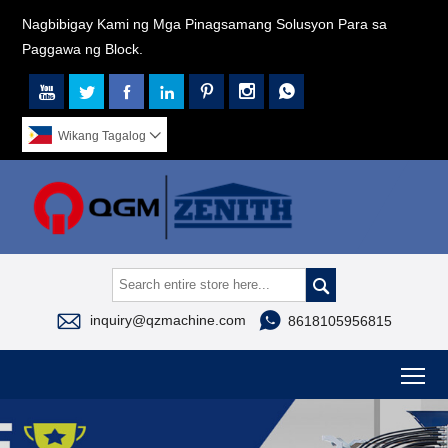
Nagbibigay Kami ng Mga Pinagsamang Solusyon Para sa
Paggawa ng Block.







Wikang Tagalog




inquiry@qzmachine.com
8618105956815
To