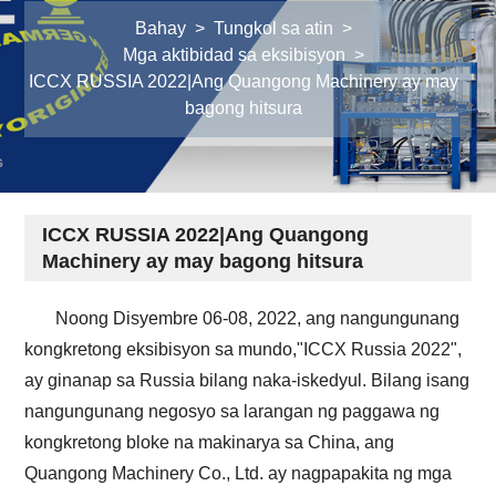
Bahay
>
Tungkol sa atin
>
Mga aktibidad sa eksibisyon
>
ICCX RUSSIA 2022|Ang Quangong Machinery ay may
bagong hitsura
ICCX RUSSIA 2022|Ang Quangong
Machinery ay may bagong hitsura
Noong Disyembre 06-08, 2022, ang nangungunang
kongkretong eksibisyon sa mundo,"ICCX Russia 2022",
ay ginanap sa Russia bilang naka-iskedyul. Bilang isang
nangungunang negosyo sa larangan ng paggawa ng
kongkretong bloke na makinarya sa China, ang
Quangong Machinery Co., Ltd. ay nagpapakita ng mga