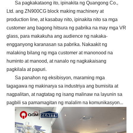
Sa pagkakataong ito, ipinakita ng Quangong Co.,
Ltd. ang ZN900CG block making machinery at
production line, at kasabay nito, ipinakita nito sa mga
customer ang bagong hitsura ng pabrika na may mga VR
glass, para makakuha ang audience ng nakaka-
engganyong karanasan sa pabrika. Nakaakit ng
malaking bilang ng mga customer at manonood na
huminto at manood, at nanalo ng nagkakaisang
pagkilala at papuri.
Sa panahon ng eksibisyon, maraming mga
tagagawa ng makinarya sa industriya ang bumisita at
nagpalitan, at nagtatag ng isang malinaw na layunin sa
pagbili sa pamamagitan ng malalim na komunikasyon...