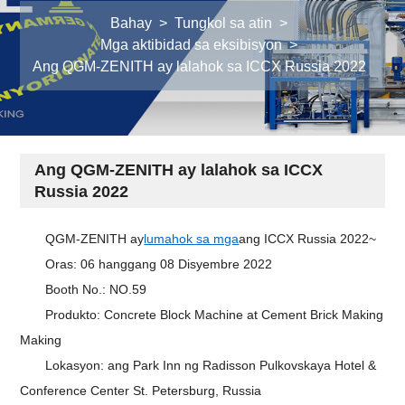
Bahay
>
Tungkol sa atin
>
Mga aktibidad sa eksibisyon
>
Ang QGM-ZENITH ay lalahok sa ICCX Russia 2022
Ang QGM-ZENITH ay lalahok sa ICCX
Russia 2022
QGM-ZENITH ay
lumahok sa mga
ang ICCX Russia 2022~
Oras: 06 hanggang 08 Disyembre 2022
Booth No.: NO.59
Produkto: Concrete Block Machine at Cement Brick Making
Making
Lokasyon: ang Park Inn ng Radisson Pulkovskaya Hotel &
Conference Center St. Petersburg, Russia