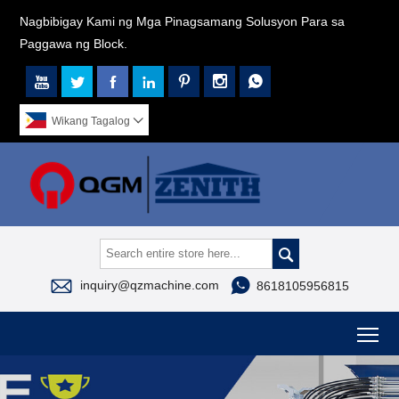
Nagbibigay Kami ng Mga Pinagsamang Solusyon Para sa
Paggawa ng Block.







Wikang Tagalog




inquiry@qzmachine.com
8618105956815
To