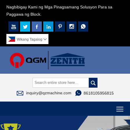
Nagbibigay Kami ng Mga Pinagsamang Solusyon Para sa
Paggawa ng Block.







Wikang Tagalog




inquiry@qzmachine.com
8618105956815
To