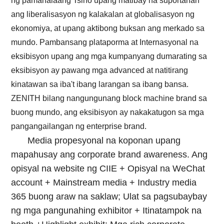
ng pamahalaang Tsino upang matibay na suportahan
ang liberalisasyon ng kalakalan at globalisasyon ng
ekonomiya, at upang aktibong buksan ang merkado sa
mundo. Pambansang plataporma at Internasyonal na
eksibisyon upang ang mga kumpanyang dumarating sa
eksibisyon ay pawang mga advanced at natitirang
kinatawan sa iba't ibang larangan sa ibang bansa.
ZENITH bilang nangungunang block machine brand sa
buong mundo, ang eksibisyon ay nakakatugon sa mga
pangangailangan ng enterprise brand.
Media propesyonal na koponan upang
mapahusay ang corporate brand awareness. Ang
opisyal na website ng CIIE + Opisyal na WeChat
account + Mainstream media + Industry media
365 buong araw na saklaw; Ulat sa pagsubaybay
ng mga pangunahing exhibitor + Itinatampok na