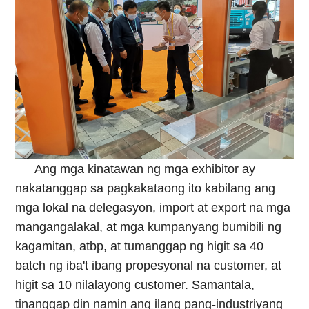
Ang mga kinatawan ng mga exhibitor ay
nakatanggap sa pagkakataong ito kabilang ang
mga lokal na delegasyon, import at export na mga
mangangalakal, at mga kumpanyang bumibili ng
kagamitan, atbp, at tumanggap ng higit sa 40
batch ng iba't ibang propesyonal na customer, at
higit sa 10 nilalayong customer. Samantala,
tinanggap din namin ang ilang pang-industriyang