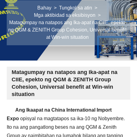
Bahay
>
Tungkol sa atin
>
Mga aktibidad sa eksibisyon
>
Matagumpay na natapos ang Ika-apat na CIIE, epekto
ng QGM & ZENITH Group Cohesion, Universal benefit
at Win-win situation
Matagumpay na natapos ang Ika-apat na
CIIE, epekto ng QGM & ZENITH Group
Cohesion, Universal benefit at Win-win
situation
Ang Ikaapat na China International Import
Expo
opisyal na magtatapos sa ika-10 ng Nobyembre.
Ito na ang pangatlong beses na ang QGM & Zenith
Group ay naimbitahan na lumahok bilang ang tanging