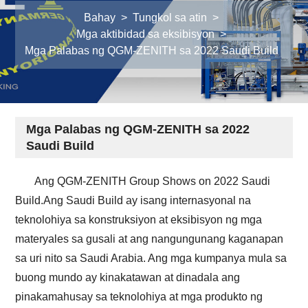
Bahay
>
Tungkol sa atin
>
Mga aktibidad sa eksibisyon
>
Mga Palabas ng QGM-ZENITH sa 2022 Saudi Build
Mga Palabas ng QGM-ZENITH sa 2022
Saudi Build
Ang QGM-ZENITH Group Shows on 2022 Saudi
Build.Ang Saudi Build ay isang internasyonal na
teknolohiya sa konstruksiyon at eksibisyon ng mga
materyales sa gusali at ang nangungunang kaganapan
sa uri nito sa Saudi Arabia. Ang mga kumpanya mula sa
buong mundo ay kinakatawan at dinadala ang
pinakamahusay sa teknolohiya at mga produkto ng