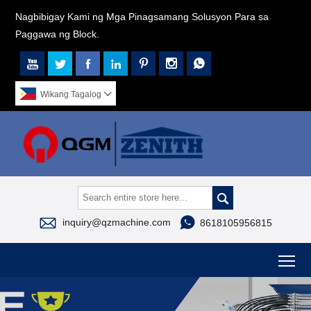
Nagbibigay Kami ng Mga Pinagsamang Solusyon Para sa
Paggawa ng Block.







Wikang Tagalog




inquiry@qzmachine.com
8618105956815
To