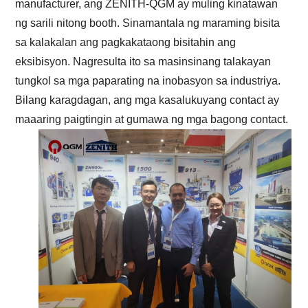
manufacturer, ang ZENITH-QGM ay muling kinatawan
ng sarili nitong booth. Sinamantala ng maraming bisita
sa kalakalan ang pagkakataong bisitahin ang
eksibisyon. Nagresulta ito sa masinsinang talakayan
tungkol sa mga paparating na inobasyon sa industriya.
Bilang karagdagan, ang mga kasalukuyang contact ay
maaaring paigtingin at gumawa ng mga bagong contact.